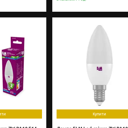
ити
Купити