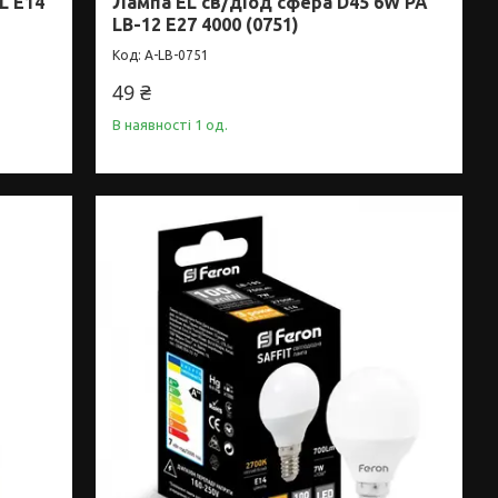
L E14
Лампа EL св/діод сфера D45 6W PA
LB-12 E27 4000 (0751)
A-LB-0751
49 ₴
В наявності 1 од.