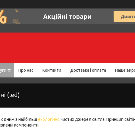
уги
Про нас
Контакти
Доставка і оплата
Наше вир
і (led)
є одним з найбільш
екологічно
чистих джерел світла. Принцип світі
езпечні компоненти.