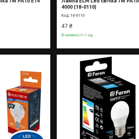
чка 7W PA10 E14
Лампа ELM Led свічка 7W PA10
4000 (18-0110)
18-0110
47 ₴
В наявності 1 од.