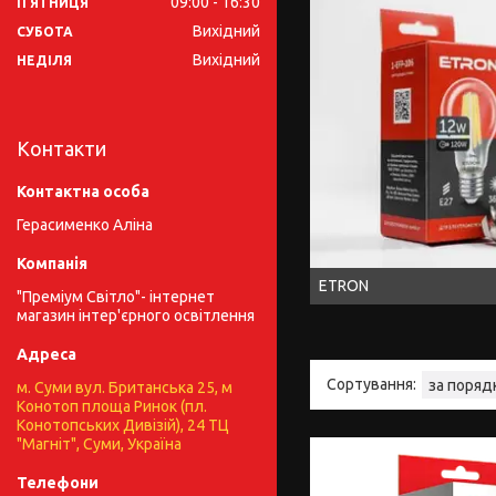
09:00
16:30
ПʼЯТНИЦЯ
Вихідний
СУБОТА
Вихідний
НЕДІЛЯ
Контакти
Герасименко Аліна
ETRON
"Преміум Світло"- інтернет
магазин інтер'єрного освітлення
м. Суми вул. Британська 25, м
Конотоп площа Ринок (пл.
Конотопських Дивізій), 24 ТЦ
"Магніт", Суми, Україна