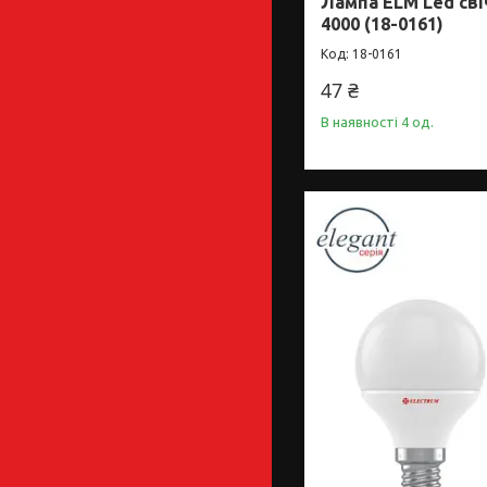
Лампа ELM Led сві
4000 (18-0161)
18-0161
47 ₴
В наявності 4 од.