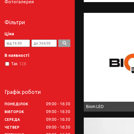
Фотогалерея
Фільтри
Ціна
В наявності
Так
126
Графік роботи
09:00
16:30
ПОНЕДІЛОК
Biom LED
09:00
16:30
ВІВТОРОК
09:00
16:30
СЕРЕДА
09:00
16:30
ЧЕТВЕР