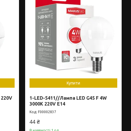
Купити
 220V
1-LED-5411//Лампа LED G45 F 4W
3000K 220V E14
F00002837
44 ₴
В наявності 1 од.