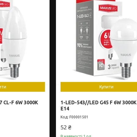
ити
Купити
7 CL-F 6W 3000K
1-LED-543//LED G45 F 6W 3000K
E14
F00001501
52 ₴
В наявності 1 од.