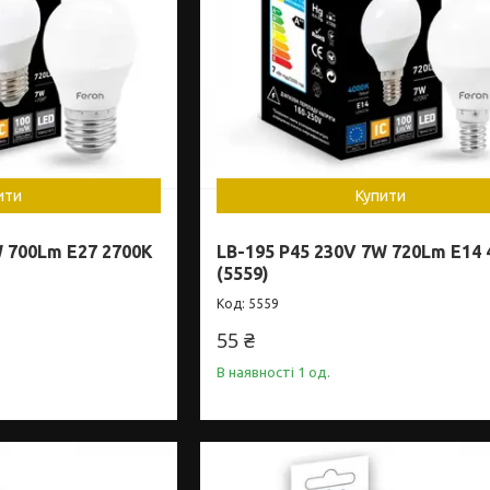
ити
Купити
W 700Lm E27 2700K
LB-195 P45 230V 7W 720Lm E14
(5559)
5559
55 ₴
В наявності 1 од.