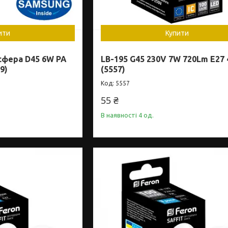
ити
Купити
сфера D45 6W PA
LB-195 G45 230V 7W 720Lm E27
9)
(5557)
5557
55 ₴
В наявності 4 од.