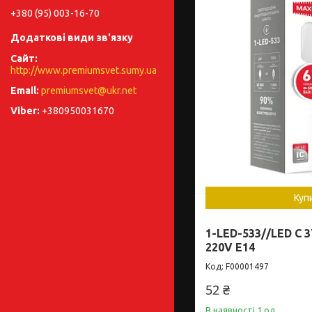
+380 (95) 003-16-70
http://www.premiumsvet.sumy.ua
premiumsvet@ukr.net
+380950031670
Куп
1-LED-533//LED C 3
220V E14
F00001497
52 ₴
В наявності 1 од.