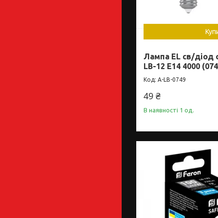
Куп
Лампа EL св/діод 
LB-12 E14 4000 (074
A-LB-0749
49 ₴
В наявності 1 од.