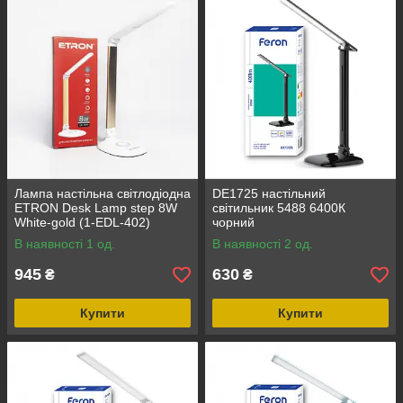
Лампа настільна світлодіодна
DE1725 настільний
ETRON Desk Lamp step 8W
світильник 5488 6400К
White-gold (1-EDL-402)
чорний
В наявності 1 од.
В наявності 2 од.
945
630
₴
₴
Купити
Купити