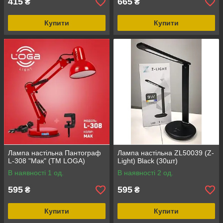
415
665
₴
₴
Купити
Купити
Лампа настільна Пантограф
Лампа настільна ZL50039 (Z-
L-308 "Мак" (ТМ LOGA)
Light) Black (30шт)
В наявності 1 од.
В наявності 2 од.
595
595
₴
₴
Купити
Купити