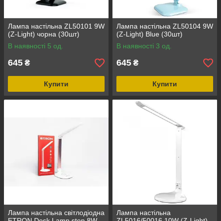
Лампа настільна ZL50101 9W
Лампа настільна ZL50104 9W
(Z-Light) чорна (30шт)
(Z-Light) Blue (30шт)
В наявності 5 од.
В наявності 3 од.
645
645
₴
₴
Купити
Купити
Лампа настільна світлодіодна
Лампа настільна
ETRON Desk Lamp step 8W
ZL5016/50016 10W (Z-Light)