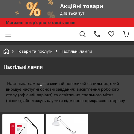
Магазин інтер'єрного освітлення
Товари та послуги
Настільні лампи
Настільні лампи
Настільна лампа
— зазвичай невеликий світильник, який
вирішує наступні основні завдання: висвітлення робочого
столу (офісний варіант) та освітлення спального місця
(нічник), або можуть служити відмінною прикрасою інтер'єру.