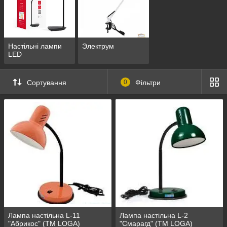
Настільні лампи
Электрум
LED
Сортування
0
Фільтри
Лампа настільна L-11
Лампа настільна L-2
"Абрикос" (ТМ LOGA)
"Смарагд" (ТМ LOGA)