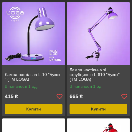
Лампа настільна зі
Лампа настільна L-10 "Бузок
струбциною L-610 "Бузок"
" (ТМ LOGA)
(ТМ LOGA)
В наявності 1 од.
В наявності 1 од.
415
665
₴
₴
Купити
Купити