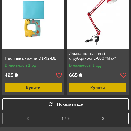
Лампа настільна зі
Настільна лампа D1-92-BL
струбциною L-608 "Мак"
В наявності 1 од.
В наявності 1 од.
425
665
₴
₴
Купити
Купити
Показати ще
1
/ 9