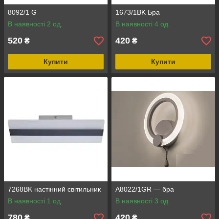
8092/1 G
1673/1BK Бра
В наявності 2 од.
В наявності 4 од.
520
420
₴
₴
Купити
Купити
7268BK настінний світильник
A8022/1GR — бра
В наявності 1 од.
В наявності 3 од.
780
420
₴
₴