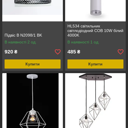
HL534 свiтильник
свiтлодiодний COB 10W білий
Підвіс B N2098/1 BK
4000K
В наявності 2 од.
В наявності 1 од.
920
485
₴
₴
Купити
Купити