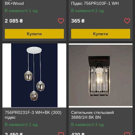
BK+Wood
Підвіс 756PR103F-1 WH
В наявності 1 од.
В наявності 2 од.
2 085
365
₴
₴
Купити
Купити
756PR0231F-3 WH+BK (300)
Світильник стельовий
підвіс
3888/1H BK BN
В наявності 1 од.
В наявності 2 од.
2 450
420
₴
₴