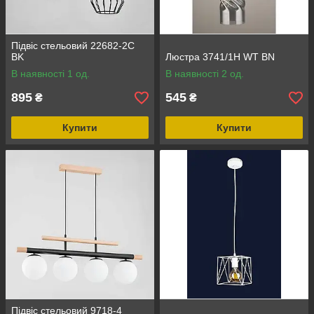
Підвіс стельовий 22682-2C
BK
Люстра 3741/1H WT BN
В наявності 1 од.
В наявності 2 од.
895
545
₴
₴
Купити
Купити
Підвіс стельовий 9718-4