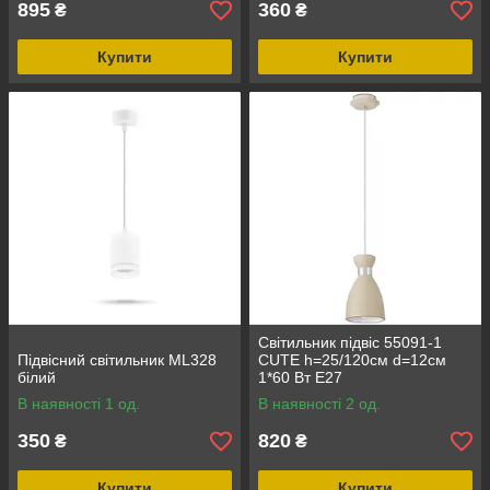
895
360
₴
₴
Купити
Купити
Світильник підвіс 55091-1
Підвісний світильник ML328
CUTE h=25/120см d=12см
білий
1*60 Вт Е27
В наявності 1 од.
В наявності 2 од.
350
820
₴
₴
Купити
Купити