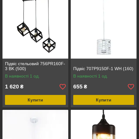
Підвіс стельовий 756PR160F-
3 BK (500)
Підвіс 707P9150F-1 WH (160)
В наявності 1 од.
В наявності 1 од.
1 620
655
₴
₴
Купити
Купити