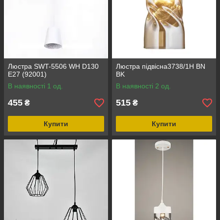
Люстра SWT-5506 WH D130
Люстра підвісна3738/1H BN
E27 (92001)
BK
В наявності 1 од.
В наявності 2 од.
455
515
₴
₴
Купити
Купити