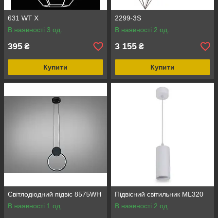
631 WT X
2299-3S
В наявності 3 од.
В наявності 2 од.
395
3 155
₴
₴
Купити
Купити
Світлодіодний підвіс 8575WH
Підвісний світильник ML320
В наявності 1 од.
В наявності 2 од.