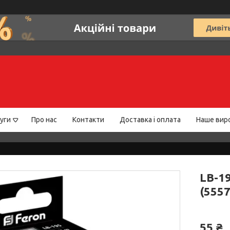
уги
Про нас
Контакти
Доставка і оплата
Наше вир
LB-1
(5557
55 ₴