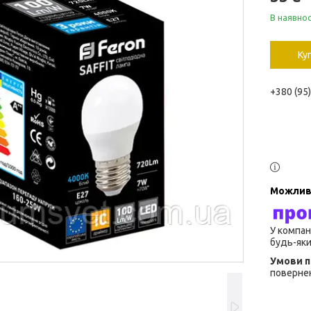
В наявнос
Ку
+380 (95
У компан
будь-яки
повернен