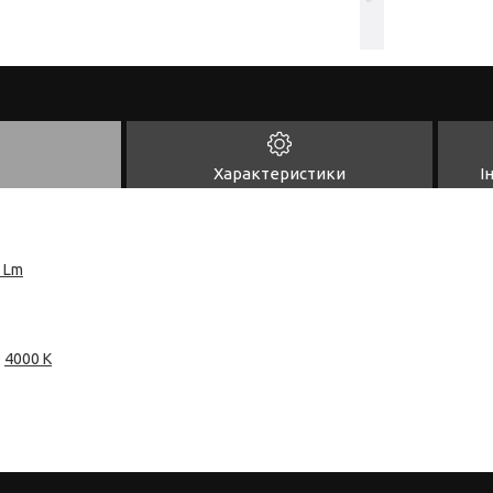
Характеристики
І
 Lm
:
4000 К
º