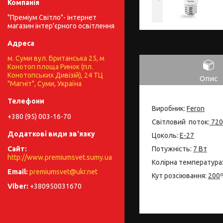
"Преміум Світло"- інтернет
магазин інтер'єрного освітлення
м. Суми вул. Британська 25, м
Конотоп площа Ринок (пл.
Конотопських Дивізій), 24 ТЦ
Опис
"Магніт", Суми, Україна
Виробник:
Feron
+380 (95) 003-16-70
Світловий поток:
720
Цоколь:
Е-27
Потужність:
7 Вт
http://www.premiumsvet.sumy.ua
Колірна температура
premiumsvet@ukr.net
Кут розсіювання:
200
+380950031670