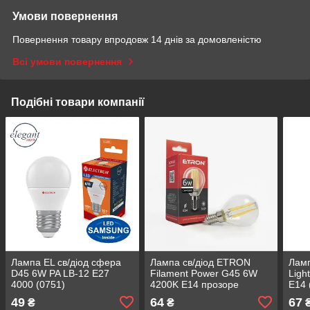
Умови повернення
Повернення товару впродовж 14 днів за домовленістю
Всі умови повернення
Подібні товари компанії
Лампа EL св/діод сфера
Лампа св/діод ETRON
Ламп
D45 6W PA LB-12 E27
Filament Power G45 6W
Ligh
4000 (0751)
4200K E14 прозоре
E14 
скло(1-EFP-152)
49
64
67
₴
₴