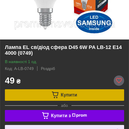
Лампа EL св/діод сфера D45 6W PA LB-12 E14
4000 (0749)
В наявності 1 од.
Код: A-LB-0749
Роздріб
49
₴
Купити
або
Купити з