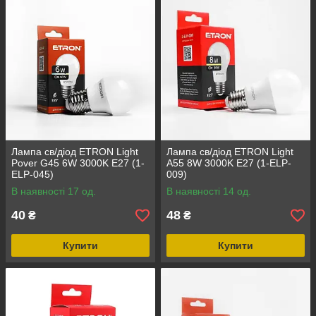
Лампа св/діод ETRON Light
Лампа св/діод ETRON Light
Pover G45 6W 3000K E27 (1-
A55 8W 3000K E27 (1-ELP-
ELP-045)
009)
В наявності 17 од.
В наявності 14 од.
40
48
₴
₴
Купити
Купити