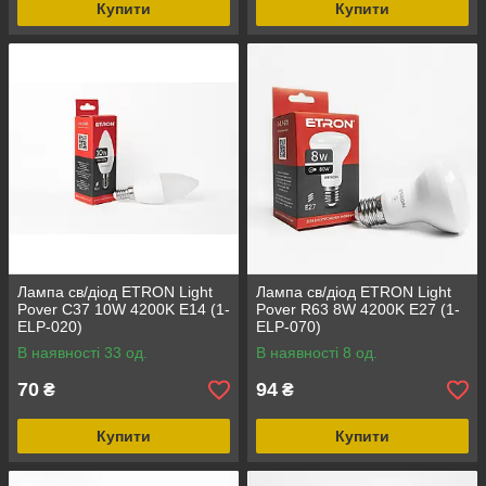
Купити
Купити
Лампа св/діод ETRON Light
Лампа св/діод ETRON Light
Pover C37 10W 4200K E14 (1-
Pover R63 8W 4200K E27 (1-
ELP-020)
ELP-070)
В наявності 33 од.
В наявності 8 од.
70
94
₴
₴
Купити
Купити