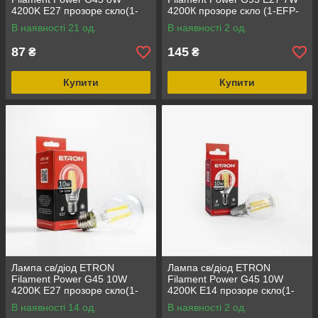
4200K E27 прозоре скло(1-
4200К прозоре скло (1-EFP-
EFP-142)
162)
В наявності 21 од.
В наявності 2 од.
87
145
₴
₴
Купити
Купити
Лампа св/діод ETRON
Лампа св/діод ETRON
Filament Power G45 10W
Filament Power G45 10W
4200K E27 прозоре скло(1-
4200K E14 прозоре скло(1-
EFP-156)
ELP-158)
В наявності 14 од.
В наявності 2 од.