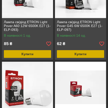
Лампа св/діод ETRON Light
Лампа св/діод ETRON Light
Pover A60 12W 6500K E27 (1-
Pover G45 6W 6500K E27 (1-
ELP-093)
ELP-097)
В наявності 1 од.
В наявності 14 од.
85
62
₴
₴
Купити
Купити