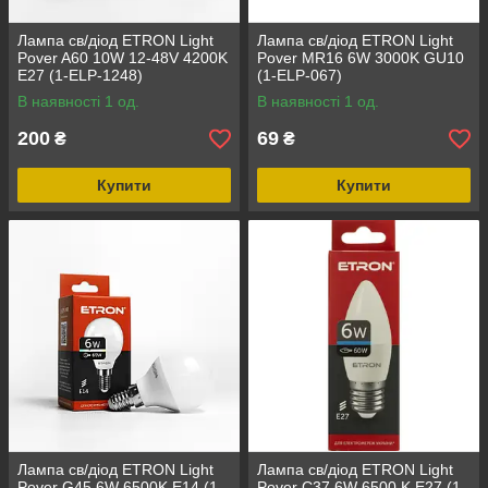
Лампа св/діод ETRON Light
Лампа св/діод ETRON Light
Pover A60 10W 12-48V 4200K
Pover MR16 6W 3000K GU10
E27 (1-ELP-1248)
(1-ELP-067)
В наявності 1 од.
В наявності 1 од.
200
69
₴
₴
Купити
Купити
Лампа св/діод ETRON Light
Лампа св/діод ETRON Light
Pover G45 6W 6500K E14 (1-
Pover C37 6W 6500 K E27 (1-