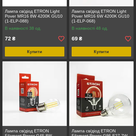
Лампа св/діод ETRON Light
Лампа св/діод ETRON Light
Pover MR16 8W 4200K GU10
Pover MR16 6W 4200K GU10
(1-ELP-088)
(1-ELP-068)
В наявності 38 од.
В наявності 48 од.
72
69
₴
₴
Купити
Купити
Лампа св/діод ETRON
Лампа св/діод ETRON
Filament Power G45 8W
Filament Power G95 E27 7W