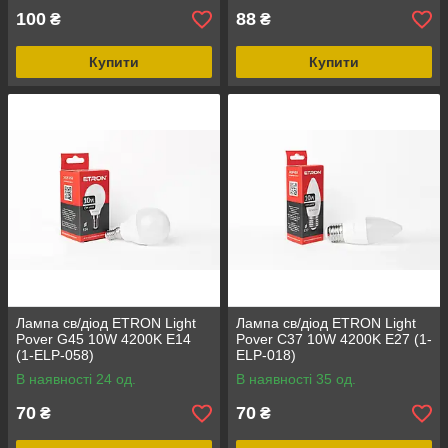
100
88
₴
₴
Купити
Купити
Лампа св/діод ETRON Light
Лампа св/діод ETRON Light
Pover G45 10W 4200K E14
Pover C37 10W 4200K E27 (1-
(1-ELP-058)
ELP-018)
В наявності 24 од.
В наявності 35 од.
70
70
₴
₴