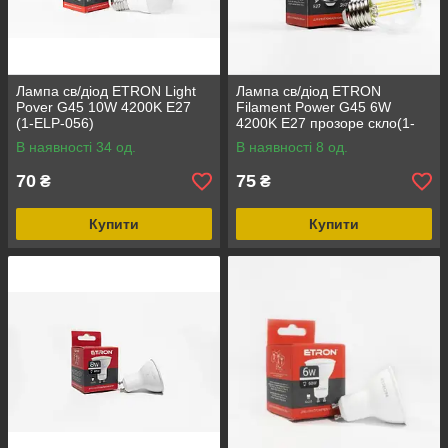
Лампа св/діод ETRON Light
Лампа св/діод ETRON
Pover G45 10W 4200K E27
Filament Power G45 6W
(1-ELP-056)
4200K E27 прозоре скло(1-
EFP-150)
В наявності 34 од.
В наявності 8 од.
70
75
₴
₴
Купити
Купити