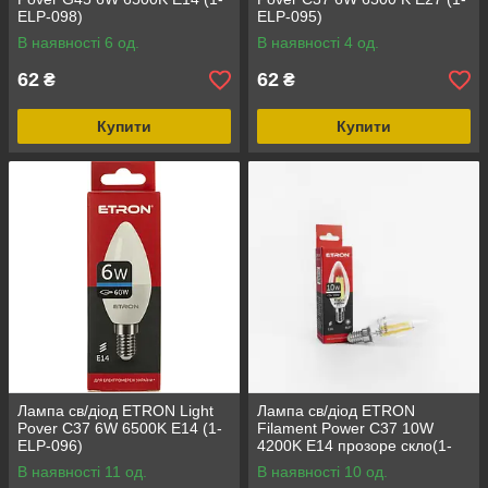
ELP-098)
ELP-095)
В наявності 6 од.
В наявності 4 од.
62
62
₴
₴
Купити
Купити
Лампа св/діод ETRON Light
Лампа св/діод ETRON
Pover C37 6W 6500K E14 (1-
Filament Power C37 10W
ELP-096)
4200K E14 прозоре скло(1-
EFP-118)
В наявності 11 од.
В наявності 10 од.