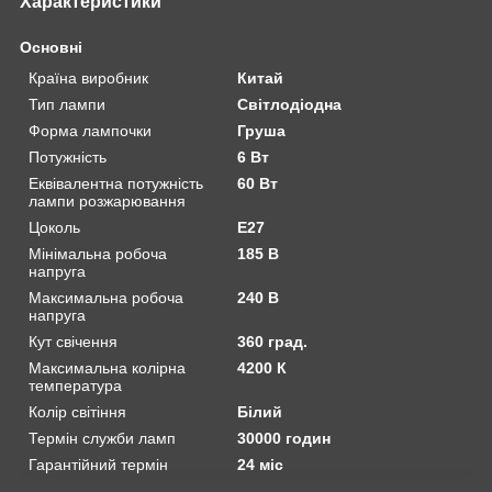
Характеристики
Основні
Країна виробник
Китай
Тип лампи
Світлодіодна
Форма лампочки
Груша
Потужність
6 Вт
Еквівалентна потужність
60 Вт
лампи розжарювання
Цоколь
E27
Мінімальна робоча
185 В
напруга
Максимальна робоча
240 В
напруга
Кут свічення
360 град.
Максимальна колірна
4200 К
температура
Колір світіння
Білий
Термін служби ламп
30000 годин
Гарантійний термін
24 міс