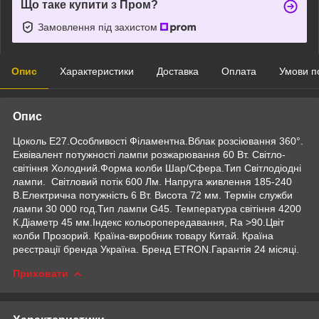
Що таке купити з Пром?
Замовлення під захистом
Опис
Характеристики
Доставка
Оплата
Умови п
Опис
Цоколь E27.Особливості Філаментна.Вблак розсіювання 360°.
Еквівалент потужності лампи розжарювання 60 Вт. Світло-
світіння Холодний.Форма колби Шар/Сфера.Тип Світлодіодні
лампи. Світловий потік 600 Лм. Напруга живлення 185-240
В.Електрична потужність 6 Вт. Висота 72 мм. Термін служби
лампи 30 000 год.Тип лампи G45. Температура світіння 4200
К.Діаметр 45 мм.Індекс кольоропередавання, Ra >90.Цвіт
колби Прозорий. Країна-виробник товару Китай. Країна
реєстрації бренда Україна. Бренд ETRON.Гарантія 24 місяці.
Приховати