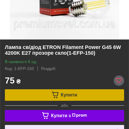
Лампа св/діод ETRON Filament Power G45 6W
4200K E27 прозоре скло(1-EFP-150)
В наявності 8 од.
Код: 1-EFP-150
Роздріб
75
₴
Купити
або
Купити з