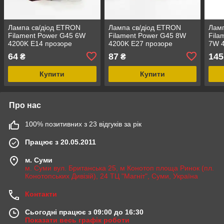
Лампа св/діод ETRON
Лампа св/діод ETRON
Ламп
Filament Power G45 6W
Filament Power G45 8W
Fila
4200K E14 прозоре
4200K E27 прозоре
7W 4
скло(1-EFP-152)
скло(1-EFP-142)
(1-E
64
87
145
₴
₴
Купити
Купити
Про нас
100% позитивних з 23 відгуків за рік
Працює з 20.05.2011
м. Суми
м. Суми вул. Британська 25, м Конотоп площа Ринок (пл.
Конотопських Дивізій), 24 ТЦ "Магніт", Суми, Україна
Контакти
Сьогодні працює з 09:00 до 16:30
Показати весь графік роботи