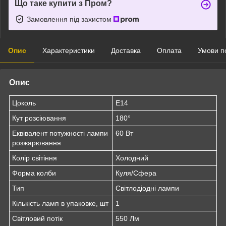
Що таке купити з Пром?
Замовлення під захистом
Опис
Характеристики
Доставка
Оплата
Умови п
Опис
Цоколь
E14
Кут розсіювання
180°
Еквівалент потужності лампи
60 Вт
розжарювання
Колір світіння
Холодний
Форма колби
Куля/Сфера
Тип
Світлодіодні лампи
Кількість ламп в упаковке, шт
1
Світловий потік
550 Лм