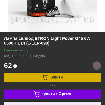
Лампа св/діод ETRON Light Pover G45 6W
6500K E14 (1-ELP-098)
В наявності 6 од.
Код: 1-ELP-098
Роздріб
62
₴
Купити
або
Купити з