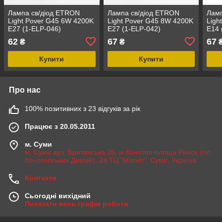
Лампа св/діод ETRON
Лампа св/діод ETRON
Ламп
Light Pover G45 6W 4200K
Light Pover G45 8W 4200K
Ligh
E27 (1-ELP-046)
E27 (1-ELP-042)
E14 
62
67
67
₴
₴
Купити
Купити
Про нас
100% позитивних з 23 відгуків за рік
Працює з 20.05.2011
м. Суми
м. Суми вул. Британська 25, м Конотоп площа Ринок (пл.
Конотопських Дивізій), 24 ТЦ "Магніт", Суми, Україна
Контакти
Сьогодні вихідний
Показати весь графік роботи