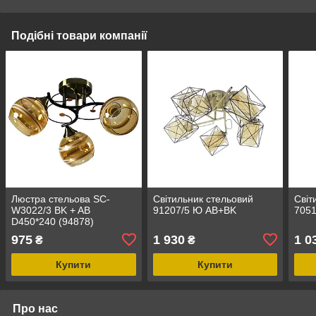
Подібні товари компанії
Люстра стельова SC-
Світильник стельовий
Світ
W3022/3 BK + AB
91207/5 Ю AB+BK
705
D450*240 (94878)
975
1 930
1 0
₴
₴
Купити
Купити
Про нас