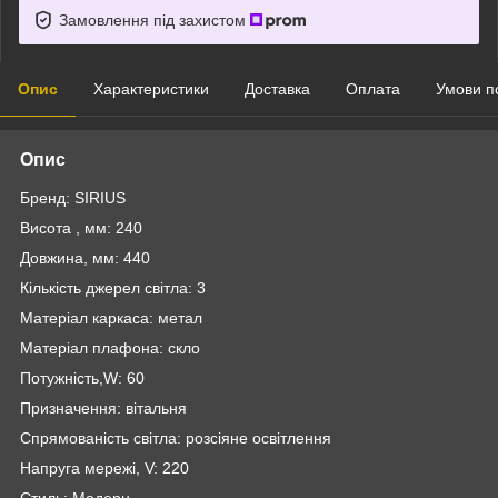
Замовлення під захистом
Опис
Характеристики
Доставка
Оплата
Умови п
Опис
Бренд: SIRIUS
Висота , мм: 240
Довжина, мм: 440
Кількість джерел світла: 3
Матеріал каркаса: метал
Матеріал плафона: скло
Потужність,W: 60
Призначення: вітальня
Спрямованість світла: розсіяне освітлення
Напруга мережі, V: 220
Стиль: Модерн