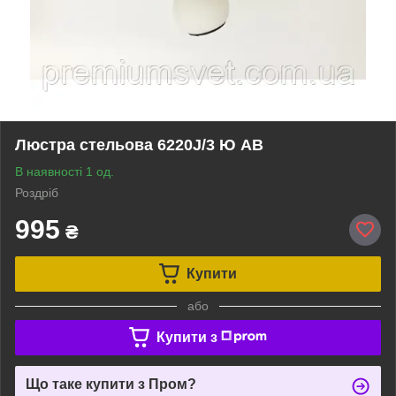
Люстра стельова 6220J/3 Ю AB
В наявності 1 од.
Роздріб
995
₴
Купити
або
Купити з
Що таке купити з Пром?