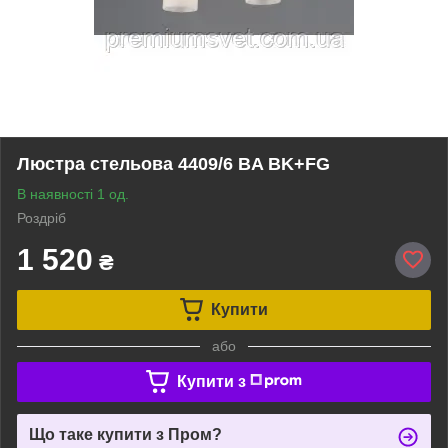
Люстра стельова 4409/6 ВA BK+FG
В наявності 1 од.
Роздріб
1 520
₴
Купити
або
Купити з
Що таке купити з Пром?