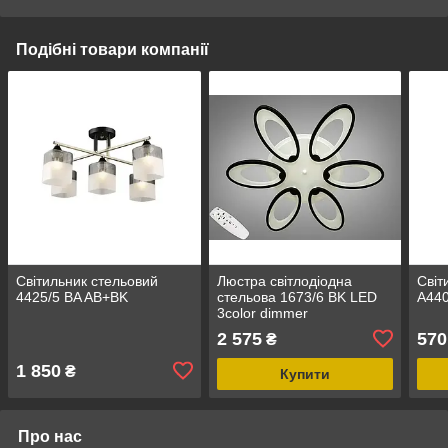
Подібні товари компанії
Світильник стельовий
Люстра світлодіодна
Світ
4425/5 ВA AB+BK
стельова 1673/6 BK LED
A44
3color dimmer
2 575
570
₴
1 850
₴
Купити
Про нас