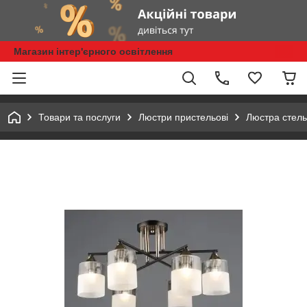
Магазин інтер'єрного освітлення
Товари та послуги
Люстри пристельові
Люстра стел