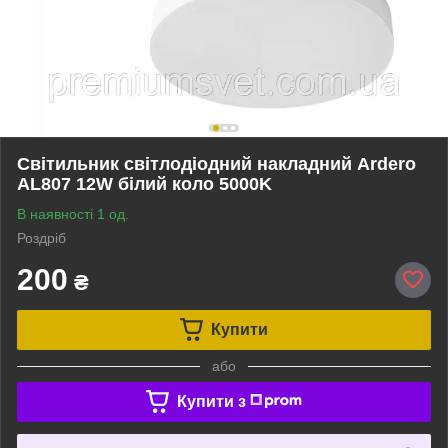
Cвiтильник свiтлодiодний накладний Ardero
AL807 12W білий коло 5000K
В наявності 1 од.
Роздріб
200
₴
Купити
або
Купити з