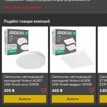
Всі умови повернення
Подібні товари компанії
Cвiтильник свiтлодiодний
Cвiтильник свiтлодiодний
Світ
накладний Ardero AL807
накладний Ardero AL808
ETRO
18W білий коло 5000K
24W білий квадрат 5000K
EDP-
305
445
145
₴
₴
Купити
Купити