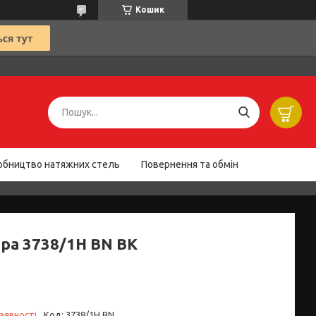
Кошик
обництво натяжних стель
Повернення та обмін
ра 3738/1H BN BK
аявності
Код:
3738/1H BN