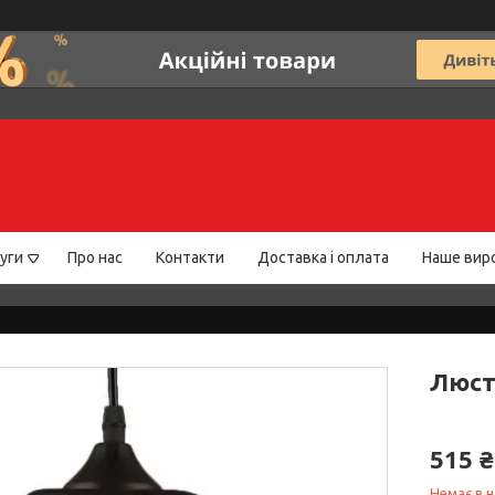
уги
Про нас
Контакти
Доставка і оплата
Наше вир
Люст
515 ₴
Немає в н