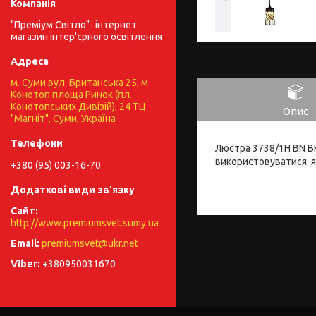
"Преміум Світло"- інтернет
магазин інтер'єрного освітлення
м. Суми вул. Британська 25, м
Конотоп площа Ринок (пл.
Конотопських Дивізій), 24 ТЦ
Опис
"Магніт", Суми, Україна
Люстра 3738/1H BN BK
використовуватися як
+380 (95) 003-16-70
http://www.premiumsvet.sumy.ua
premiumsvet@ukr.net
+380950031670