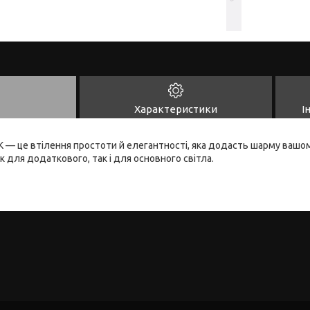
Характеристики
І
 — це втілення простоти й елегантності, яка додасть шарму вашом
 для додаткового, так і для основного світла.