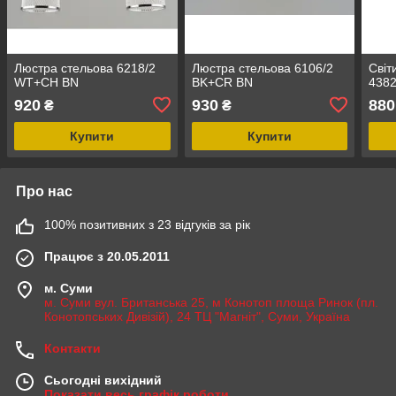
Люстра стельова 6218/2
Люстра стельова 6106/2
Світ
WT+CH BN
BK+CR BN
438
920
930
880
₴
₴
Купити
Купити
Про нас
100% позитивних з 23 відгуків за рік
Працює з 20.05.2011
м. Суми
м. Суми вул. Британська 25, м Конотоп площа Ринок (пл.
Конотопських Дивізій), 24 ТЦ "Магніт", Суми, Україна
Контакти
Сьогодні вихідний
Показати весь графік роботи