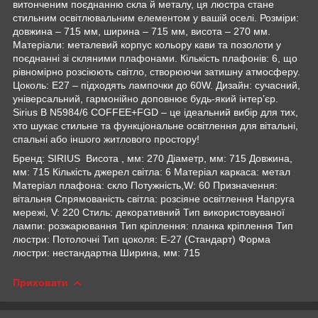
витонченим поєднанню скла й металу, ця люстра стане
стильним освітлювальним елементом у вашій оселі. Розміри:
довжина – 715 мм, ширина – 715 мм, висота – 270 мм.
Матеріали: металевий корпус кольору кави та позолоти у
поєднанні зі скляними плафонами. Кількість плафонів: 6, що
рівномірно розсіюють світло, створюючи затишну атмосферу.
Цоколь: E27 – підходять лампочки до 60W. Дизайн: сучасний,
універсальний, гармонійно доповнює будь-який інтер’єр.
Sirius B N5984/6 COFFEE+FGD – це ідеальний вибір для тих,
хто шукає стильне та функціональне освітлення для вітальні,
спальні або іншого житлового простору!
Бренд: SIRIUS Висота , мм: 270 Діаметр, мм: 715 Довжина,
мм: 715 Кількість джерел світла: 6 Матеріал каркаса: метал
Матеріал плафона: скло Потужність,W: 60 Призначення:
вітальня Спрямованість світла: розсіяне освітлення Напруга
мережі, V: 220 Стиль: декоративний Тип використовуваної
лампи: розжарювання Тип кріплення: планка кріплення Тип
люстри: Потолочні Тип цоколя: E-27 (Стандарт) Форма
люстри: нестандартна Ширина, мм: 715
Приховати