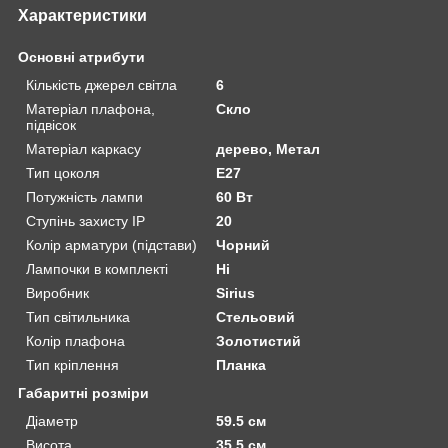
Характеристики
Основні атрибути
Кількість джерел світла
6
Матеріал плафона,
Скло
підвісок
Матеріал каркасу
дерево, Метал
Тип цоколя
E27
Потужність лампи
60 Вт
Ступінь захисту IP
20
Колір арматури (підстави)
Чорний
Лампочки в комплекті
Ні
Виробник
Sirius
Тип світильника
Стельовий
Колір плафона
Золотистий
Тип кріплення
Планка
Габаритні розміри
Діаметр
59.5 см
Висота
35.5 см