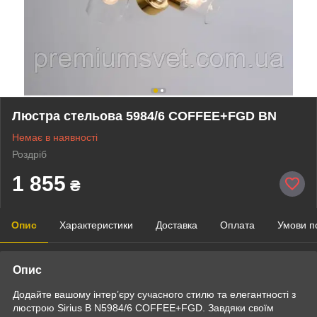
Люстра стельова 5984/6 COFFEE+FGD BN
Немає в наявності
Роздріб
1 855
₴
Опис
Характеристики
Доставка
Оплата
Умови п
Опис
Додайте вашому інтер’єру сучасного стилю та елегантності з
люстрою Sirius B N5984/6 COFFEE+FGD. Завдяки своїм