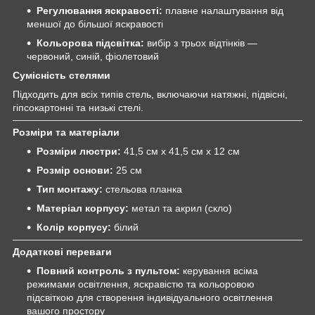
Регулювання яскравості:
плавне налаштування від
меншої до більшої яскравості
Кольорова підсвітка:
вибір з трьох відтінків —
червоний, синій, фіолетовий
Сумісність стелями
Підходить для всіх типів стель, включаючи натяжні, підвісні,
гіпсокартонні та низькі стелі.
Розміри та матеріали
Розміри люстри:
41,5 см x 41,5 см x 12 см
Розмір основи:
25 см
Тип монтажу:
стельова планка
Матеріал корпусу:
метал та акрил (скло)
Колір корпусу:
білий
Додаткові переваги
Повний контроль з пультом:
керування всіма
режимами освітлення, яскравістю та кольоровою
підсвіткою для створення індивідуального освітлення
вашого простору