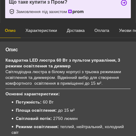
Що таке купити з Пром?
Замовлення під захистом
Опис
Характеристики
Доставка
Оплата
Умови п
Опис
Квадратна LED люстра 60 Вт з пультом управління, 3
режими освітлення та диммер
Світлодіодна люстра в білому корпусі з трьома режимами
освітлення та диммером. Відмінний вибір для створення
комфортного освітлення в приміщенні до 15 м².
Основні характеристики:
Потужність:
60 Вт
Площа освітлення:
до 15 м²
Світловий потік:
2750 люмен
Режими освітлення:
теплий, нейтральний, холодний
світ