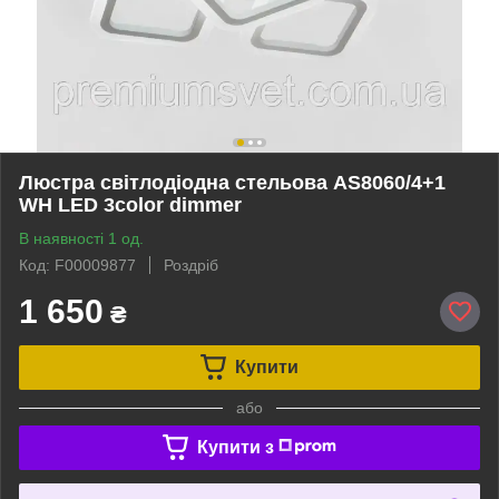
Люстра світлодіодна стельова AS8060/4+1
WH LED 3color dimmer
В наявності 1 од.
Код: F00009877
Роздріб
1 650
₴
Купити
або
Купити з