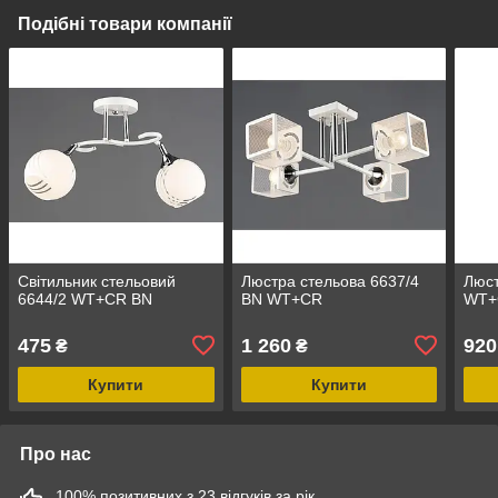
Подібні товари компанії
Світильник стельовий
Люстра стельова 6637/4
Люст
6644/2 WT+CR BN
ВN WT+CR
WT+
475
1 260
920
₴
₴
Купити
Купити
Про нас
100% позитивних з 23 відгуків за рік