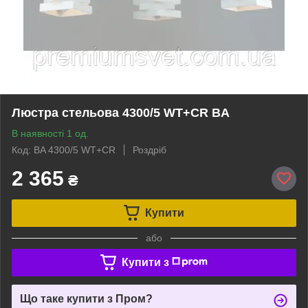
Люстра стельова 4300/5 WT+CR BA
В наявності 1 од.
Код: BA 4300/5 WT+CR
Роздріб
2 365
₴
Купити
або
Купити з
Що таке купити з Пром?