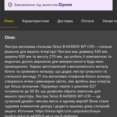
Замовлення під захистом
Опис
Характеристики
Доставка
Оплата
Умови п
Опис
Люстра металева стельова Sirius B A4300/5 WT+CR— стильне
рішення для вашого інтер'єру! Люстра має довжину 630 мм,
ширину 630 мм та висоту 270 мм, що робить її компактною та
водночас досить виразною для використання в будь-яких
приміщеннях. Каркас виготовлений з високоякісного металу
білого та хромового кольору, що додає люстрі сучасного та
стильного вигляду. П' ять металевих плафонів білого кольору
створюють м'яке і рівномірне світло, яке зробить ваш інтер'єр
ще більш затишним. Підтримує лампи з цоколем Е27
потужністю до 60 Вт, що дозволяє обрати лампочки для
вашого простору. Люстра Sirius B A4300/5 WT+CR — це
сучасний дизайн і висока якість в одному виробі! Вона стане
чудовим елементом декору і додасть вашому дому стильний
акцент. Источник: https://sirius-light.com.ua/potolochnaya-
lyustra-sirius-b-a4300-5-wt-cr-na-5-plafonov