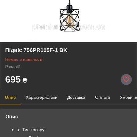
Підвіс 756PR105F-1 BK
Немає в наявності
Роздріб
695
₴
Опис
Характеристики
Доставка
Оплата
Умови п
Опис
Тип товару: