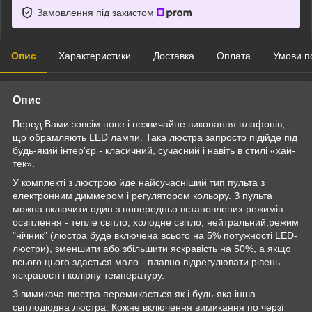
Замовлення під захистом
Опис
Характеристики
Доставка
Оплата
Умови п
Опис
Перед Вами зовсім нове і незвичайне виконання плафонів,
що обрамляють LED лампи. Така люстра запросто підійде під
будь-який інтер'єр - класичний, сучасний і навіть в стилі «хай-
тек».
У комплекті з люстрою йде найсучасніший тип пульта з
електронним диммером і регулятором кольору. З пульта
можна включити один з попередньо встановлених режимів
освітлення - тепле світло, холодне світло, нейтральний;режим
"нічник" (люстра буде включена всього на 5% потужності LED-
люстри), зменшити або збільшити яскравість на 50%, а якщо
всього цього здасться мало - плавно відрегулювати рівень
яскравості і колірну температуру.
З вимикача люстра перемикається як і будь-яка інша
світлодіодна люстра. Кожне включення вимикання по черзі