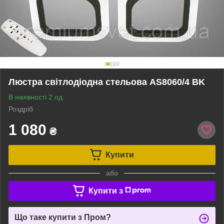
Люстра світлодіодна стельова AS8060/4 BK
В наявності 2 од.
Роздріб
1 080
₴
Купити
або
Купити з
Що таке купити з Пром?