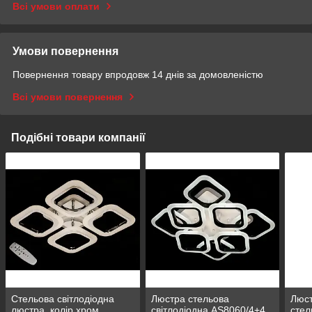
Всі умови оплати
Умови повернення
Повернення товару впродовж 14 днів за домовленістю
Всі умови повернення
Подібні товари компанії
Стельова світлодіодна
Люстра стельова
Люст
люстра, колір хром
світлодіодна AS8060/4+4
стел