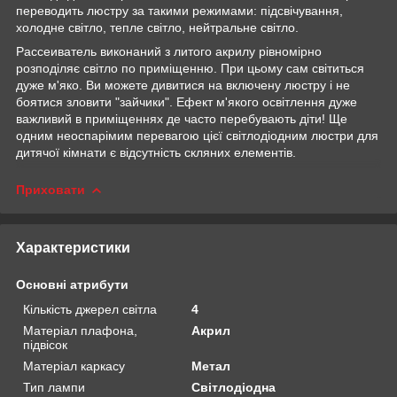
переводить люстру за такими режимами: підсвічування,
холодне світло, тепле світло, нейтральне світло.
Рассеиватель виконаний з литого акрилу рівномірно
розподіляє світло по приміщенню. При цьому сам світиться
дуже м'яко. Ви можете дивитися на включену люстру і не
боятися зловити "зайчики". Ефект м'якого освітлення дуже
важливий в приміщеннях де часто перебувають діти! Ще
одним неоспарімим перевагою цієї світлодіодним люстри для
дитячої кімнати є відсутність скляних елементів.
Приховати
Характеристики
Основні атрибути
Кількість джерел світла
4
Матеріал плафона,
Акрил
підвісок
Матеріал каркасу
Метал
Тип лампи
Світлодіодна