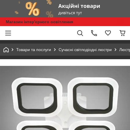
Магазин інтер'єрного освітлення
Товари та послуги
Сучасні світлодіодні люстри
Люстр