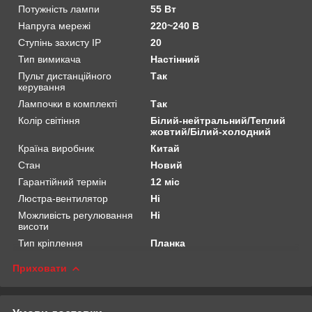
Потужність лампи
55 Вт
Напруга мережі
220~240 В
Ступінь захисту IP
20
Тип вимикача
Настінний
Пульт дистанційного
Так
керування
Лампочки в комплекті
Так
Колір світіння
Білий-нейтральний/Теплий
жовтий/Білий-холодний
Країна виробник
Китай
Стан
Новий
Гарантійний термін
12 міс
Люстра-вентилятор
Ні
Можливість регулювання
Ні
висоти
Тип кріплення
Планка
Приховати