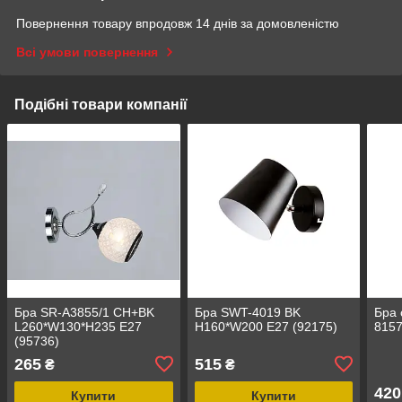
Повернення товару впродовж 14 днів за домовленістю
Всі умови повернення
Подібні товари компанії
Бра SR-A3855/1 CH+BK
Бра SWT-4019 BK
Бра 
L260*W130*H235 E27
H160*W200 E27 (92175)
815
(95736)
265
515
₴
₴
420
Купити
Купити