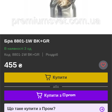
Бра 8801-1W BK+GR
В наявності 3 од.
Код: 8801-1W BK+GR
Роздріб
455
₴
Купити
або
Купити з
Що таке купити з Пром?