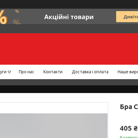
уги
Про нас
Контакти
Доставка і оплата
Наше вир
Бра C
405 ₴
В наявнос