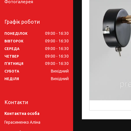
Фотогалерея
Графік роботи
09:00
16:30
ПОНЕДІЛОК
09:00
16:30
ВІВТОРОК
09:00
16:30
СЕРЕДА
09:00
16:30
ЧЕТВЕР
09:00
16:30
ПʼЯТНИЦЯ
Вихідний
СУБОТА
Вихідний
НЕДІЛЯ
Контакти
Герасименко Аліна