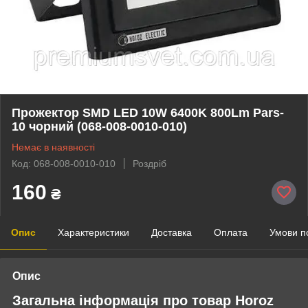
Прожектор SMD LED 10W 6400K 800Lm Pars-
10 чорний (068-008-0010-010)
Немає в наявності
Код: 068-008-0010-010
Роздріб
160
₴
Опис
Характеристики
Доставка
Оплата
Умови п
Опис
Загальна інформація про товар Horoz