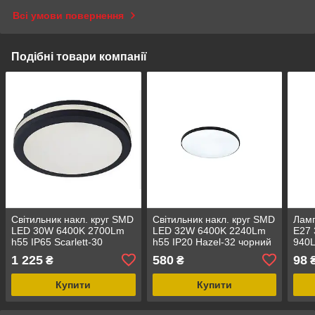
Всі умови повернення
Подібні товари компанії
Світильник накл. круг SMD
Світильник накл. круг SMD
Лам
LED 30W 6400K 2700Lm
LED 32W 6400K 2240Lm
E27
h55 IP65 Scarlett-30
h55 IP20 Hazel-32 чорний
940L
чорний (0160700030020)
(0160770032020)
073-
1 225
580
98
₴
₴
Купити
Купити