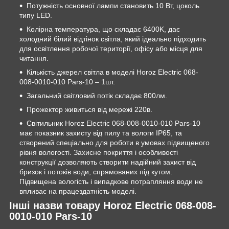
Потужність основної лампи становить 10 Вт, цоколь
типу LED.
Колірна температура, що складає 6400K, дає
холодний білий відтінок світла, який ідеально підходить
для освітлення робочої території, офісу або місця для
читання.
Кількість джерел світла в моделі Horoz Electric 068-
008-0010-010 Pars-10 – 1шт.
Загальний світловий потік складає 800лм.
Прожектор живиться від мережі 220в.
Світильник Horoz Electric 068-008-0010-010 Pars-10
має показник захисту від пилу та вологи IP65, та
створений спеціально для роботи в умовах підвищеного
рівня вологості. Захисне покриття і особливості
конструкції дозволяють створити надійний захист від
бризок і потоків води, спрямованих під кутом.
Підвищена вологість і випадкове потрапляння води не
впливає на працездатність моделі.
Інші назви товару Horoz Electric 068-008-
0010-010 Pars-10