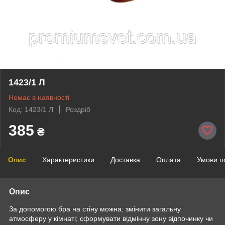
1423/1 Л
Немає в наявності
Код: 1423/1 Л
Роздріб
385
₴
Опис
Характеристики
Доставка
Оплата
Умови п
Опис
За допомогою бра на стіну можна: змінити загальну
атмосферу у кімнаті; сформувати відмінну зону відпочинку чи