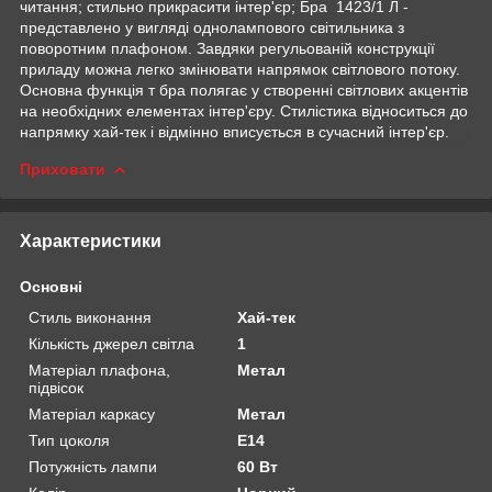
читання; стильно прикрасити інтер'єр; Бра 1423/1 Л -
представлено у вигляді однолампового світильника з
поворотним плафоном. Завдяки регульованій конструкції
приладу можна легко змінювати напрямок світлового потоку.
Основна функція т бра полягає у створенні світлових акцентів
на необхідних елементах інтер'єру. Стилістика відноситься до
напрямку хай-тек і відмінно вписується в сучасний інтер'єр.
Приховати
Характеристики
Основні
Стиль виконання
Хай-тек
Кількість джерел світла
1
Матеріал плафона,
Метал
підвісок
Матеріал каркасу
Метал
Тип цоколя
E14
Потужність лампи
60 Вт