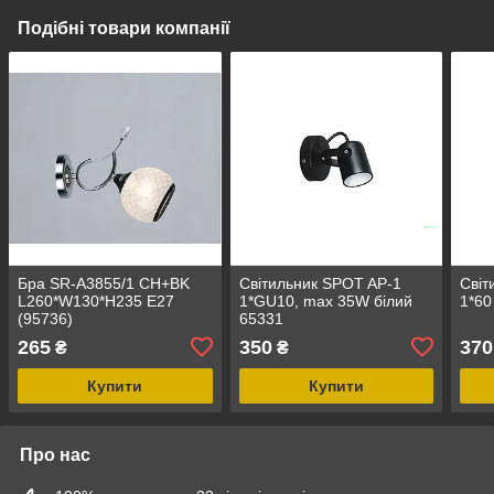
Подібні товари компанії
Бра SR-A3855/1 CH+BK
Світильник SPOT AP-1
Світ
L260*W130*H235 E27
1*GU10, max 35W білий
1*60
(95736)
65331
265
350
370
₴
₴
Купити
Купити
Про нас