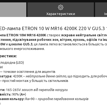
Характеристики
І
LED-лампа ETRON 10 W MR16 4200K 220 V GU5.3 
мпа ETRON 10W MR16 4200K
створює
яскраве нейтральне світл
лення, підсвічування робочих зон, вітрин, кухонь, офісів та 
10W
и
цоколю GU5.3
, ця лампа легко встановлюється в більшість 
 низького енергоспоживання.
ристики:
лодіодна (LED)
0W
 точкове освітлення для акцентів
ратура:
4200K –
нейтральне денне світло
, що підходить для робо
— простий монтаж у більшість світильників
ги:
165-265V
захист від перепадів напруги
ність:
90% (
A+
)
вання кольору:
Ra>90 –
природне передавання кольорів
и