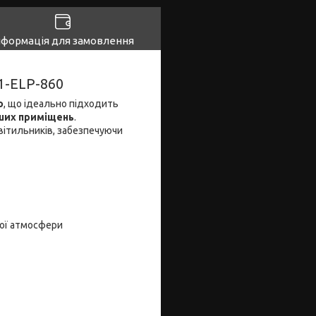
нформація для замовлення
1-ELP-860
о
, що ідеально підходить
інших приміщень
.
світильників, забезпечуючи
чої атмосфери