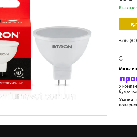
В наявнос
Ку
+380 (95
У компан
будь-яки
повернен