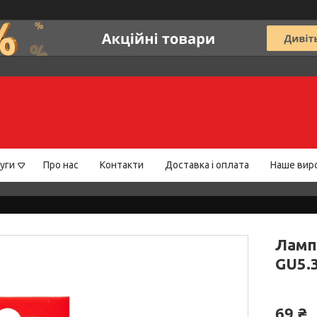
уги
Про нас
Контакти
Доставка і оплата
Наше вир
Ламп
GU5.3
69 ₴