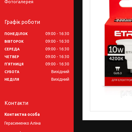
Фотогалерея
Графік роботи
09:00
16:30
ПОНЕДІЛОК
09:00
16:30
ВІВТОРОК
09:00
16:30
СЕРЕДА
09:00
16:30
ЧЕТВЕР
09:00
16:30
ПʼЯТНИЦЯ
Вихідний
СУБОТА
Вихідний
НЕДІЛЯ
Контакти
Герасименко Аліна