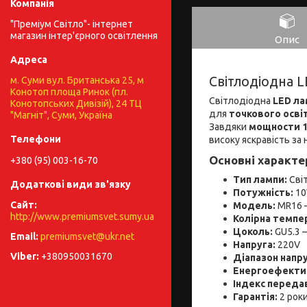
"Преміум Світло"- інтернет
магазин інтер'єрного освітлення
Опис
Світлодіодна 
м. Суми вул. Британська 25, м
Конотоп площа Ринок (пл.
Світлодіодна
LED ла
Конотопських Дивізій), 24 ТЦ
для
точкового освіт
"Магніт", Суми, Україна
Завдяки
мощности 
високу яскравість за
Основні характе
+380 (95) 003-16-70
Тип лампи:
Світ
Потужність:
1
Модель:
MR16 —
http://www.premiumsvet.sumy.ua
Колірна темпе
Цоколь:
GU5.3 
premiumsvet@ukr.net
Напруга:
220V
+380950031670
Діапазон напру
Енергоефектив
Індекс переда
Гарантія:
2 рок