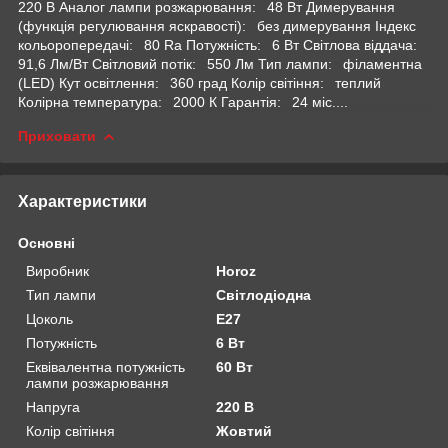
220 В Аналог лампи розжарювання: 48 Вт Димерування
(функція регулювання яскравості): без димерування Індекс
кольоропередачі: 80 Ra Потужність: 6 Вт Світлова віддача:
91,6 Лм/Вт Світловий потік: 550 Лм Тип лампи: філаментна
(LED) Кут освітлення: 360 град Колір світіння: теплий
Колірна температура: 2000 К Гарантія: 24 міс....
Приховати
Характеристики
Основні
Виробник
Horoz
Тип лампи
Світлодіодна
Цоколь
E27
Потужність
6 Вт
Еквівалентна потужність
60 Вт
лампи розжарювання
Напруга
220 В
Колір світіння
Жовтий