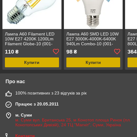
Лампа A60 Filament LED
Лампа A60 SMD LED 10W
Лам
10W E27 4200K 1200Lm
E27 3000K-4000K-6400K
E27
Filament Globe-10 (001-
940Lm Combo-10 (001-
800L
015-0010-030)
073-0010-010)
084-
110
98
364
₴
₴
Купити
Купити
Про нас
100% позитивних з 23 відгуків за рік
Працює з 20.05.2011
м. Суми
м. Суми вул. Британська 25, м Конотоп площа Ринок (пл.
Конотопських Дивізій), 24 ТЦ "Магніт", Суми, Україна
Контакти