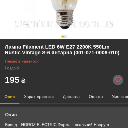
Лампа Filament LED 6W E27 2200K 550Lm
Rustic Vintage S-6 янтарна (001-071-0006-010)
Немає в наявності
Роздріб
195
₴
Опис
Характеристики
Доставка
Оплата
Умови п
Опис
Бренд: HOROZ ELECTRIC Форма: овальний Напруга: