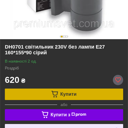
DH0701 світильник 230V без лампи Е27
160*155*90 сірий
В наявності 2 од.
Роздріб
620
₴
Купити
або
Купити з