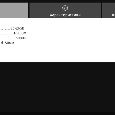
Характеристики
І
................ 85-265В
............... 1620Lm
............. 5000К
...... d150мм