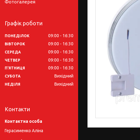
Фотогалерея
Графік роботи
09:00
16:30
ПОНЕДІЛОК
09:00
16:30
ВІВТОРОК
09:00
16:30
СЕРЕДА
09:00
16:30
ЧЕТВЕР
09:00
16:30
ПʼЯТНИЦЯ
Вихідний
СУБОТА
Вихідний
НЕДІЛЯ
Контакти
Герасименко Аліна