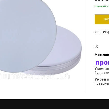
В наявнос
Ку
+380 (95
У компан
будь-яки
повернен