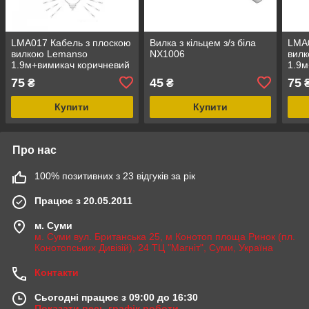
LMA017 Кабель з плоскою
Вилка з кільцем з/з біла
LMA0
вилкою Lemanso
NX1006
вил
1.9м+вимикач коричневий
1.9м
75
45
75
₴
₴
Купити
Купити
Про нас
100% позитивних з 23 відгуків за рік
Працює з 20.05.2011
м. Суми
м. Суми вул. Британська 25, м Конотоп площа Ринок (пл.
Конотопських Дивізій), 24 ТЦ "Магніт", Суми, Україна
Контакти
Сьогодні працює з 09:00 до 16:30
Показати весь графік роботи