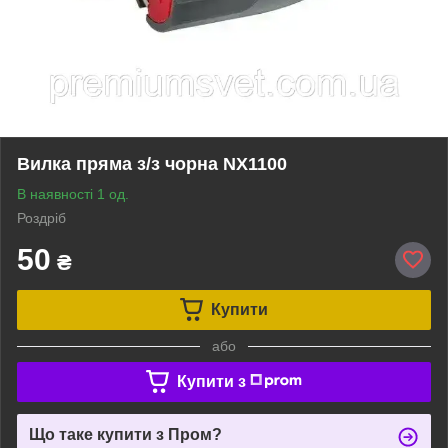
Вилка пряма з/з чорна NX1100
В наявності 1 од.
Роздріб
50
₴
Купити
або
Купити з
Що таке купити з Пром?