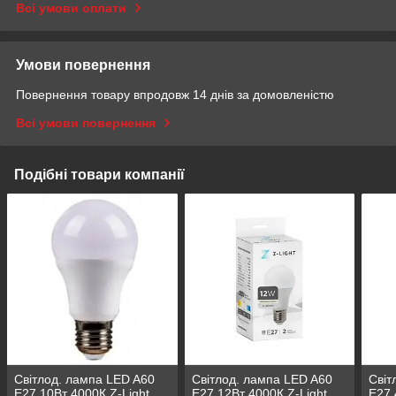
Всі умови оплати
Умови повернення
Повернення товару впродовж 14 днів за домовленістю
Всі умови повернення
Подібні товари компанії
Світлод. лампа LED A60
Світлод. лампа LED A60
Світ
E27 10Вт 4000К Z-Light
E27 12Вт 4000К Z-Light
E27 