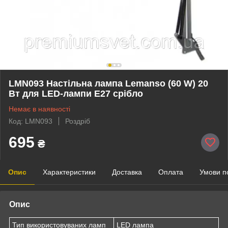
LMN093 Настільна лампа Lemanso (60 W) 20
Вт для LED-лампи E27 срібло
Немає в наявності
Код: LMN093
Роздріб
695
₴
Опис
Характеристики
Доставка
Оплата
Умови п
Опис
Тип використовуваних ламп
LED лампа