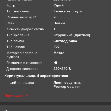
Колір
Сірий
Тип вимикача
Кнопка на шнурі
Ступінь захисту IP
20
Стан
Новий
Кількість джерел світла
1
Тип кріплення
Струбцина (притиск)
Тип лампи
Світлодіодна
Тип цоколя
E27
Матеріал плафона,
Метал
підвісок
Лампочки в комплекті
Ні
Джерело живлення
220~240 В
Користувальницькі характеристики
Інший тип лампи
Люмінесцентна,
Розжарювання
Приховати