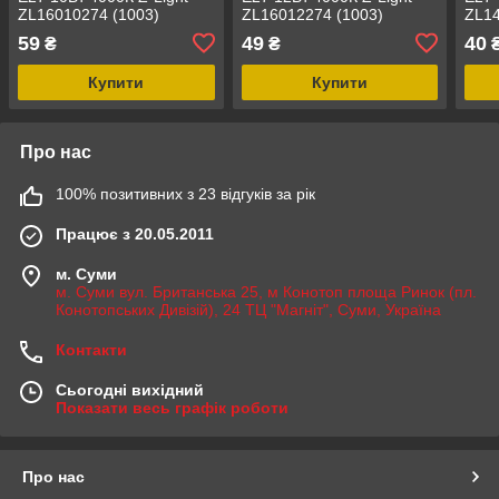
ZL16010274 (1003)
ZL16012274 (1003)
ZL14
59
49
40
₴
₴
Купити
Купити
Про нас
100% позитивних з 23 відгуків за рік
Працює з 20.05.2011
м. Суми
м. Суми вул. Британська 25, м Конотоп площа Ринок (пл.
Конотопських Дивізій), 24 ТЦ "Магніт", Суми, Україна
Контакти
Сьогодні вихідний
Показати весь графік роботи
Про нас