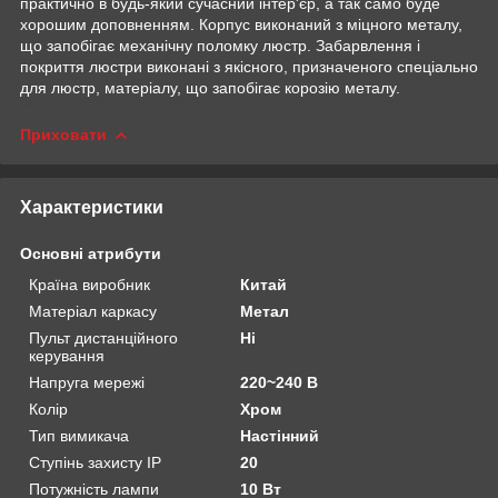
практично в будь-який сучасний інтер'єр, а так само буде
хорошим доповненням. Корпус виконаний з міцного металу,
що запобігає механічну поломку люстр. Забарвлення і
покриття люстри виконані з якісного, призначеного спеціально
для люстр, матеріалу, що запобігає корозію металу.
Приховати
Характеристики
Основні атрибути
Країна виробник
Китай
Матеріал каркасу
Метал
Пульт дистанційного
Ні
керування
Напруга мережі
220~240 В
Колір
Хром
Тип вимикача
Настінний
Ступінь захисту IP
20
Потужність лампи
10 Вт