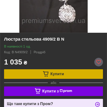
Люстра стельова 4909/2 В N
В наявності 1 од.
Код: B N4909/2
Роздріб
1 035
₴
Купити
або
Купити з
Що таке купити з Пром?