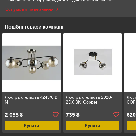
Всі умови повернення
Подібні товари компанії
Люстра стельова 4243/6 В
Люстра стельова 2028-
Люст
N
2DX BK+Copper
COF
2 055
735
620
₴
₴
Купити
Купити