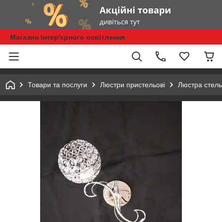
Магазин інтер'єрного освітлення
Товари та послуги
Люстри пристельові
Люстра стель