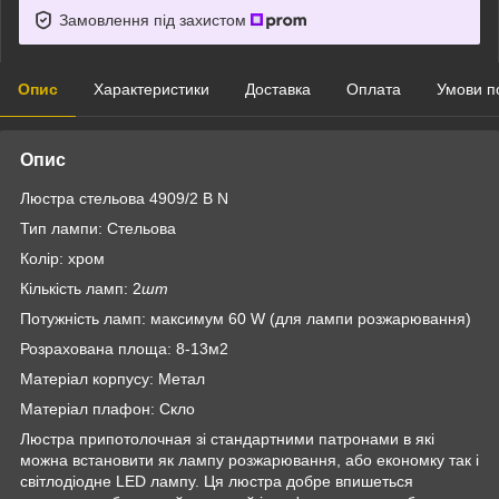
Замовлення під захистом
Опис
Характеристики
Доставка
Оплата
Умови п
Опис
Люстра стельова 4909/2 В N
Тип лампи: Стельова
Колір: хром
Кількість ламп: 2
шт
Потужність ламп: максимум 60 W (для лампи розжарювання)
Розрахована площа: 8-13м2
Матеріал корпусу: Метал
Матеріал плафон: Скло
Люстра припотолочная зі стандартними патронами в які
можна встановити як лампу розжарювання, або економку так і
світлодіодне LED лампу. Ця люстра добре впишеться