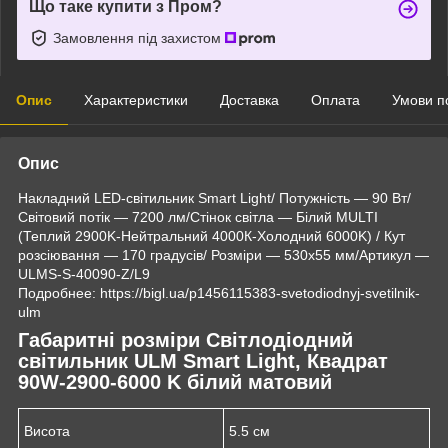
Що таке купити з Пром?
Замовлення під захистом
Опис
Характеристики
Доставка
Оплата
Умови п
Опис
Накладний LED-світильник Smart Light/ Потужність — 90 Вт/
Світовий потік — 7200 лм/Стінок світла — Білий MULTI
(Теплий 2900K-Нейтральний 4000К-Холодний 6000K) / Кут
розсіювання — 170 градусів/ Розміри — 530х55 мм/Артикул —
ULMS-S-40090-Z/L9
Подробнее: https://bigl.ua/p1456115383-svetodiodnyj-svetilnik-
ulm
Габаритні розміри Світлодіодний
світильник ULM Smart Light, Квадрат
90W-2900-6000 K білий матовий
Висота
5.5 см