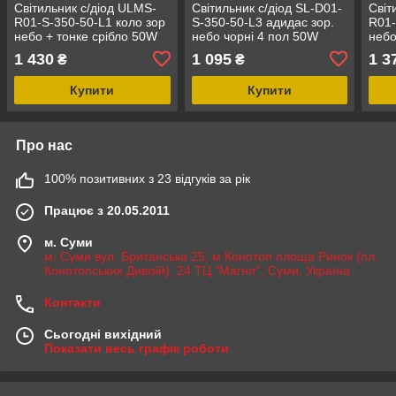
Світильник с/діод ULMS-
Світильник с/діод SL-D01-
Світ
R01-S-350-50-L1 коло зор
S-350-50-L3 адидас зор.
R01-
небо + тонке срібло 50W
небо чорні 4 пол 50W
небо
1 430
1 095
1 3
₴
₴
Купити
Купити
Про нас
100% позитивних з 23 відгуків за рік
Працює з 20.05.2011
м. Суми
м. Суми вул. Британська 25, м Конотоп площа Ринок (пл.
Конотопських Дивізій), 24 ТЦ "Магніт", Суми, Україна
Контакти
Сьогодні вихідний
Показати весь графік роботи