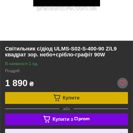
Світильник с/діод ULMS-S02-S-400-90 Z/L9
квадрат зор. небо+срібло-графіт 90W
В наявності 1 од.
Роздріб
1 890
₴
Купити
або
Купити з