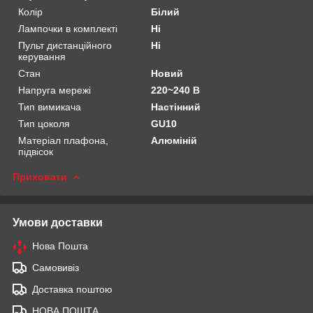
Колір
Білий
Лампочки в комплекті
Ні
Пульт дистанційного
Ні
керування
Стан
Новий
Напруга мережі
220~240 В
Тип вимикача
Настінний
Тип цоколя
GU10
Матеріал плафона,
Алюміній
підвісок
Приховати
Умови доставки
Нова Пошта
Самовивіз
Доставка поштою
НОВА ПОШТА