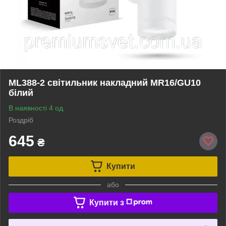
ML388-2 свiтильник накладний MR16/GU10
білий
В наявності 4 од.
Роздріб
645
₴
Купити
або
Купити з