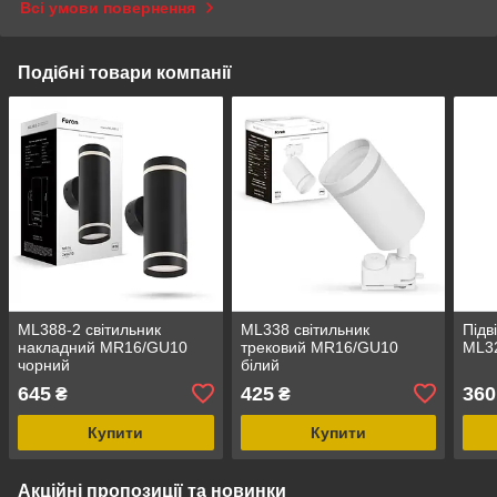
Всі умови повернення
Подібні товари компанії
ML388-2 свiтильник
ML338 світильник
Підв
накладний MR16/GU10
трековий MR16/GU10
ML3
чорний
білий
645
425
360
₴
₴
Купити
Купити
Акційні пропозиції та новинки