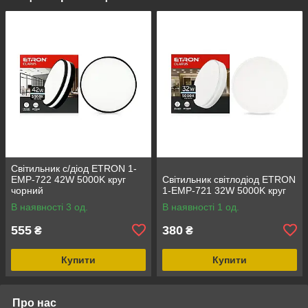
Світильник с/діод ETRON 1-
EMP-722 42W 5000K круг
Світильник світлодіод ETRON
чорний
1-EMP-721 32W 5000K круг
В наявності 3 од.
В наявності 1 од.
555
380
₴
₴
Купити
Купити
Про нас