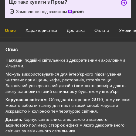
Що таке купити з Пром?
Замовлення під захистом
Опис
Характеристики
Доставка
Оплата
Умови п
Опис
Накладні подвійні світильники з декоративними акриловими
кільцями.
Можуть використовуватися для інтер'єрного підсвічування
житлових приміщень, кафе, ресторанів, готелів тощо.
Лаконічний універсальний дизайн і компактні розміри дають
змогу встановити такий світильник у будь-якому інтер'єрі.
Керування світлом
. Обладнані патроном GU10, тому ви самі
можете вибрати лампу для них і в такий спосіб керувати
яскравістю й колірною температурою світіння.
Дизайн.
Корпус світильника зі вставкою з матового
акрилового полімеру створює ефект м'якого декоративного
світіння за ввімкненого світильника.