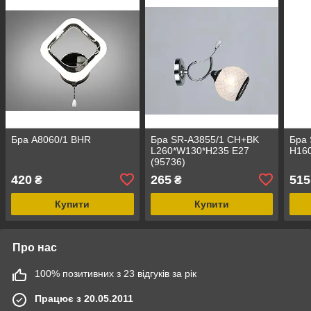
Бра A8060/1 BHR
Бра SR-A3855/1 CH+BK
Бра
L260*W130*H235 E27
H160
(95736)
420
265
515
₴
₴
Купити
Купити
Про нас
100% позитивних з 23 відгуків за рік
Працює з 20.05.2011