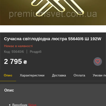
Сучасна світлодіодна люстра 55640/6 Ш 192W
Немає в наявності
Код: 55640/6
Роздріб
2 795
₴
Опис
Характеристики
Доставка
Оплата
Умови п
Опис
Виробник
Sirius