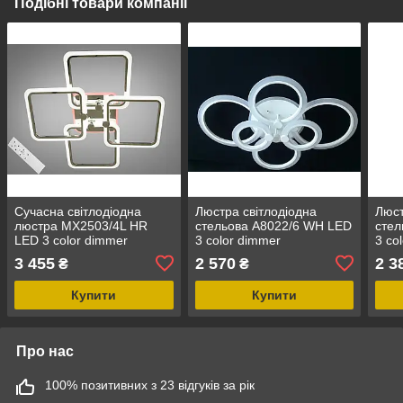
Подібні товари компанії
Сучасна світлодіодна
Люстра світлодіодна
Люст
люстра MX2503/4L HR
стельова A8022/6 WH LED
стел
LED 3 color dimmer
3 color dimmer
3 co
3 455
2 570
2 3
₴
₴
Купити
Купити
Про нас
100% позитивних з 23 відгуків за рік