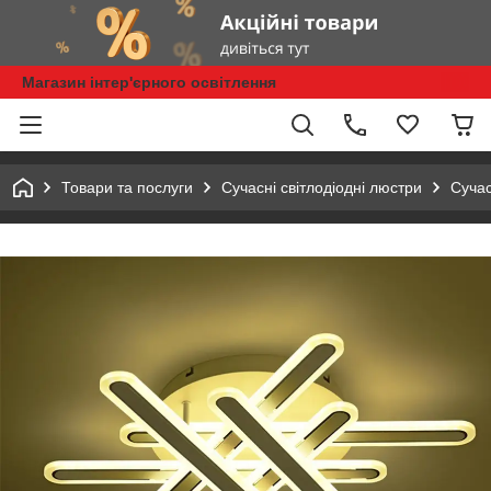
Магазин інтер'єрного освітлення
Товари та послуги
Сучасні світлодіодні люстри
Сучас