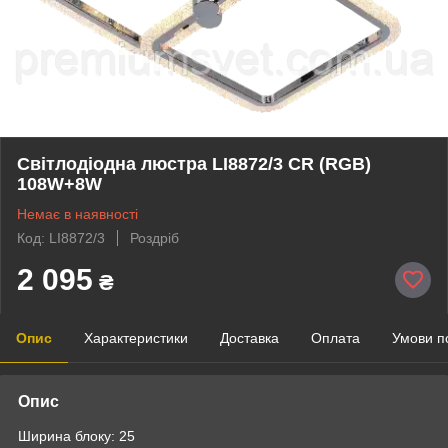
Світлодіодна люстра LI8872/3 CR (RGB)
108W+8W
Немає в наявності
Код: LI8872/3
Роздріб
2 095
₴
Опис
Характеристики
Доставка
Оплата
Умови п
Опис
Ширина блоку: 25