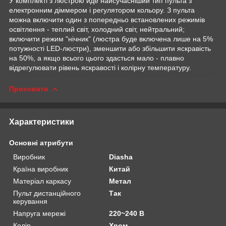
У комплекті з люстрою йде найсучасніший тип пульта з
електронним діммером і регулятором кольору. З пульта
можна включити один з попередньо встановлених режимів
освітлення - теплий світ, холодний світ, нейтральний;
включити режим "нічник" (люстра буде включена лише на 5%
потужності LED-люстри), зменшити або збільшити яскравість
на 50%, а якщо всього цього здасться мало - плавно
відрегулювати рівень яскравості і колірну температуру.
Приховати
Характеристики
Основні атрибути
Виробник
Diasha
Країна виробник
Китай
Матеріал каркасу
Метал
Пульт дистанційного
Так
керування
Напруга мережі
220~240 В
Колір
Хром