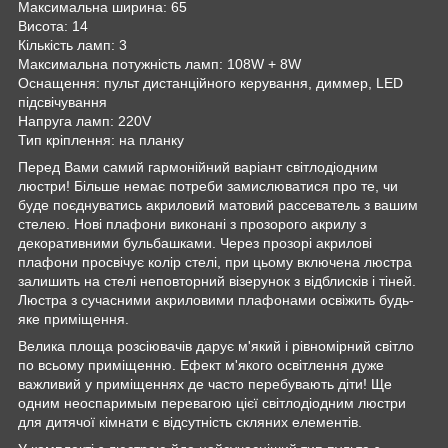
Максимальна ширина: 65
Висота: 14
Кількість ламп: 3
Максимальна потужність ламп: 108W + 8W
Оснащення: пульт дистанційного керування, диммер, LED
підсвічування
Напруга ламп: 220V
Тип кріплення: на планку
Перед Вами самий гармонійний варіант світлодіодним
люстри! Більше немає потреби замислюватися про те, чи
буде поєднуватись акриловий матовий рассеватель з вашим
стелею. Нові плафони виконані з прозорого акрилу з
декоративними бульбашками. Через прозорі акрилові
плафони просвічує колір стелі, при цьому включена люстра
залишить на стелі неповторний візерунок з відблисків і тіней.
Люстра з сучасними акриловими плафонами освіжить будь-
яке приміщення.
Велика площа розсіювачів дарує м'який і рівномірний світло
по всьому приміщенню. Ефект м'якого освітлення дуже
важливий у приміщеннях де часто перебувають діти! Ще
одним неоспаримым перевагою цієї світлодіодним люстри
для дитячої кімнати є відсутність скляних елементів.