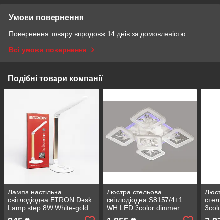
Умови повернення
Повернення товару впродовж 14 днів за домовленістю
Всі умови повернення
Подібні товари компанії
Лампа настільна
Люстра стельова
Люст
світлодіодна ETRON Desk
світлодіодна S8157/4+1
стел
Lamp step 8W White-gold
WH LED 3color dimmer
3col
(1-EDL-402)
90W