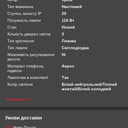
Тип вимикача
Настінний
Ступінь захисту IP
20
Потужність лампи
116 Вт
Стан
Новий
Кількість джерел світла
3
Тип кріплення
Планка
Тип лампи
Світлодіодна
Можливість регулювання
Ні
висоти
Матеріал плафона,
Акрил
підвісок
Лампочки в комплекті
Так
Колір світіння
Білий-нейтральний/Теплий
жовтий/Білий-холодний
Приховати
Умови доставки
Нова Пошта