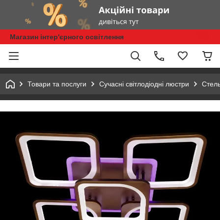
Магазин інтер'єрного освітлення
Товари та послуги
Сучасні світлодіодні люстри
Стель