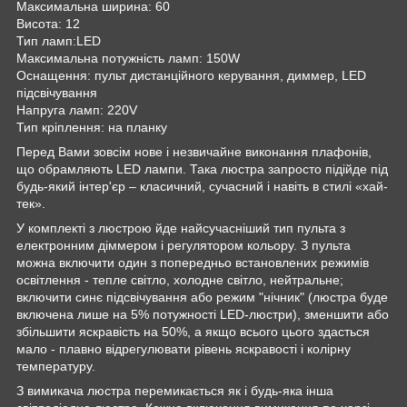
Максимальна ширина: 60
Висота: 12
Тип ламп:LED
Максимальна потужність ламп: 150W
Оснащення: пульт дистанційного керування, диммер, LED
підсвічування
Напруга ламп: 220V
Тип кріплення: на планку
Перед Вами зовсім нове і незвичайне виконання плафонів,
що обрамляють LED лампи. Така люстра запросто підійде під
будь-який інтер'єр – класичний, сучасний і навіть в стилі «хай-
тек».
У комплекті з люстрою йде найсучасніший тип пульта з
електронним діммером і регулятором кольору. З пульта
можна включити один з попередньо встановлених режимів
освітлення - тепле світло, холодне світло, нейтральне;
включити синє підсвічування або режим "нічник" (люстра буде
включена лише на 5% потужності LED-люстри), зменшити або
збільшити яскравість на 50%, а якщо всього цього здасться
мало - плавно відрегулювати рівень яскравості і колірну
температуру.
З вимикача люстра перемикається як і будь-яка інша