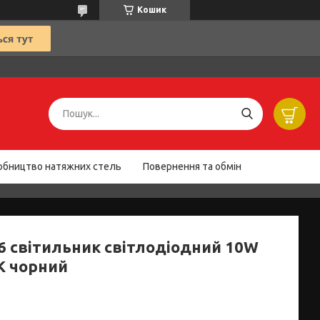
Кошик
обництво натяжних стель
Повернення та обмін
6 свiтильник свiтлодiодний 10W
K чорний