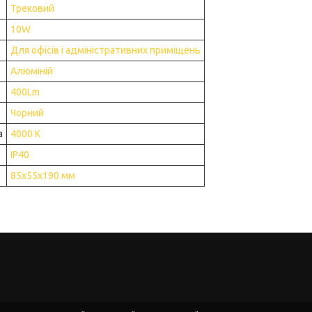
Трековий
10W
Для офісів і адміністративних приміщень
Алюміній
400Lm
Чорний
а
4000 К
IP40
85x55x190 мм