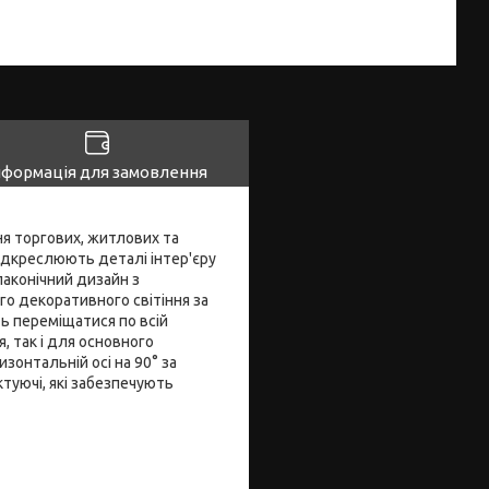
нформація для замовлення
ня торгових, житлових та
ідкреслюють деталі інтер'єру
аконічний дизайн з
о декоративного світіння за
ть переміщатися по всій
, так і для основного
зонтальній осі на 90° за
туючі, які забезпечують