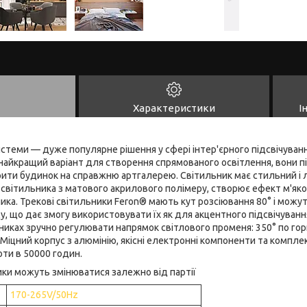
Характеристики
І
стеми — дуже популярне рішення у сфері інтер'єрного підсвічуван
найкращий варіант для створення спрямованого освітлення, вони п
ити будинок на справжню артгалерею. Світильник має стильний і л
вітильника з матового акрилового полімеру, створює ефект м'яког
ика. Трекові світильники Feron® мають кут розсіювання 80° і можу
 що дає змогу використовувати їх як для акцентного підсвічування
ьниках зручно регулювати напрямок світлового променя: 350° по гори
Міцний корпус з алюмінію, якісні електронні компоненти та комплек
ти в 50000 годин.
ики можуть змінюватися залежно від партії
170-265V/50Hz