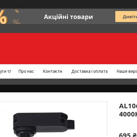
уги
Про нас
Контакти
Доставка і оплата
Наше вир
AL10
4000
695 ₴