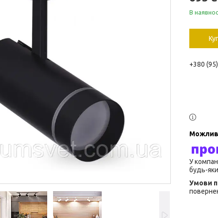
В наявнос
Ку
+380 (95
У компан
будь-яки
повернен