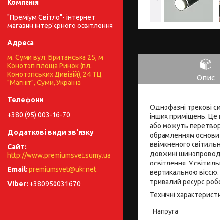
"Преміум Світло"- інтернет
магазин інтер'єрного освітлення
м. Суми вул. Британська 25, м
Конотоп площа Ринок (пл.
Конотопських Дивізій), 24 ТЦ
Опис
"Магніт", Суми, Україна
Однофазні трекові си
+380 (95) 003-16-70
інших приміщень. Це 
або можуть перетвор
обрамленням основи с
ввімкненого світильн
довжині шинопроводу,
http://www.premiumsvet.sumy.ua
освітлення. У світил
premiumsvet@ukr.net
вертикальною віссю. 
тривалий ресурс робо
+380950031670
Технічні характерист
Напруга