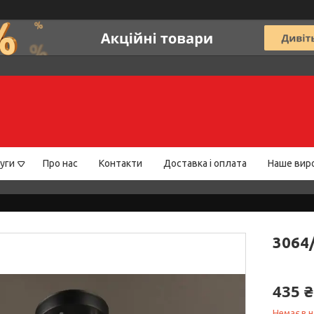
уги
Про нас
Контакти
Доставка і оплата
Наше вир
3064
435 ₴
Немає в н