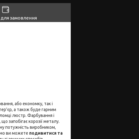
 для замовлення
ання, або економку, так і
ер'єр, а також буде гарним
ломці люстр. Фарбування і
що запобігає корозії металу.
ну потужність виробником,
само ви можете
подивитися та
н зі зручних способів