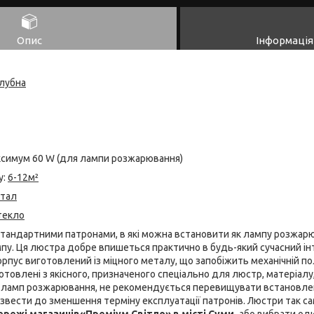
Опис
Інформація
лубна
ксимум 60 W (для лампи розжарювання)
у:
6-12м²
тал
текло
тандартними патронами, в які можна встановити як лампу розжарюв
пу. Ця люстра добре впишеться практично в будь-який сучасний інт
рпус виготовлений із міцного металу, що запобіжить механічній по
товлені з якісного, призначеного спеціально для люстр, матеріалу, 
я ламп розжарювання, не рекомендується перевищувати встановле
звести до зменшення терміну експлуатації патронів. Люстри так 
мережі магазинів
«Преміум Світло» в місті Суми,
або вибрати оди