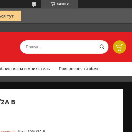
Кошик
обництво натяжних стель
Повернення та обмін
/2A B
аявності
Код:
3064/2A B