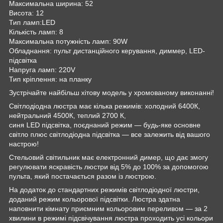
Максимальна ширина: 52
Висота: 12
Тип ламп:LED
Кількість ламп: 8
Максимальна потужність ламп: 90W
Обладнання: пульт дистанційного керування, диммер, LED-
підсвітка
Напруга ламп: 220V
Тип кріплення: на планку
Зустрічайте найбільш хітову модель у хромованому виконанні!
Світлодіодна люстра має кілька режимів: холодний 6400К,
нейтральний 4500К, теплий 2700 К,
синя LED підсвітка, поєднаний режим — будь-яке основне
світло плюс світлодіодна підсвітка — все залежить від вашого
настрою!
Стельовий світильник має електронний димер, що дає змогу
регулювати яскравість люстри від 5% до 100% за допомогою
пульта, який постачається разом із люстрою.
На додаток до стандартних режимів світлодіодної люстри,
доданий режим кольорової підсвітки. Люстра здатна
наповнити кімнату приємним кольоровим переливом — за 2
хвилини в режимі підсвічування люстра проходить усі кольори