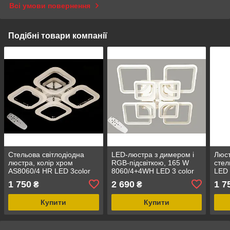
Всі умови повернення
Подібні товари компанії
Стельова світлодіодна
LED-люстра з димером і
Люст
люстра, колір хром
RGB-підсвіткою, 165 W
стел
AS8060/4 HR LED 3color
8060/4+4WH LED 3 color
LED 
dimmer
dimmer
1 750
2 690
1 7
₴
₴
Купити
Купити