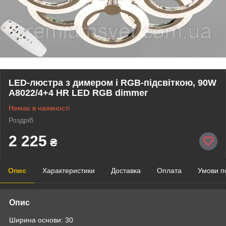
LED-люстра з димером і RGB-підсвіткою, 90W
A8022/4+4 HR LED RGB dimmer
Немає в наявності
Роздріб
2 225
₴
Опис
Характеристики
Доставка
Оплата
Умови п
Опис
Ширина основи: 30