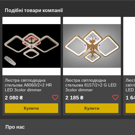
Подібні товари компанії
Люстра світлодіодна
Люстра світлодіодна
Люст
стельова A8060/2+2 HR
стельова 8157/2+2 G LED
світ
LED 3color dimmer
3color dimmer
LED 
біли
2 080
2 185
1 6
₴
₴
Купити
Купити
Про нас