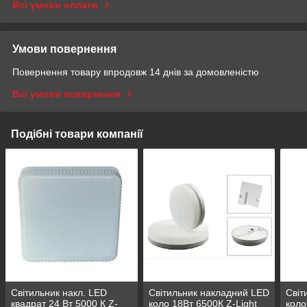
Всі умови оплати
Умови повернення
Повернення товару впродовж 14 днів за домовленістю
Всі умови повернення
Подібні товари компанії
Світильник накл. LED
Світильник накладний LED
Світ
квадрат 24 Вт 5000 К Z-
коло 18Вт 6500К Z-Light
коло