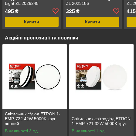
Light ZL 2026245
ZL 2023186
ZL 2
495
325
415
₴
₴
Купити
Купити
Акційні пропозиції та новинки
Світильник с/діод ETRON 1-
EMP-722 42W 5000K круг
Світильник світлодіод ETRON
чорний
1-EMP-721 32W 5000K круг
В наявності 3 од.
В наявності 1 од.