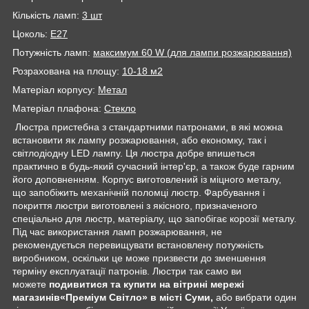
Кількість ламп:
3
шт
Цоколь:
E27
Потужність ламп:
максимум 60 W (для лампи розжарювання)
Розрахована на площу:
10-18 м2
Матеріал корпусу:
Метал
Матеріал плафона:
Стекло
Люстра пристебна з стандартними патронами, в які можна
встановити як лампу розжарювання, або економку, так і
світлодіодну LED лампу. Ця люстра добре впишеться
практично в будь-який сучасний інтер'єр, а також буде гарним
його доповненням. Корпус виготовлений із міцного металу,
що запобіжить механічній поломці люстр. Фарбування і
покриття люстри виготовлені з якісного, призначеного
спеціально для люстр, матеріалу, що запобігає корозії металу.
Під час використання ламп розжарювання, не
рекомендується перевищувати встановлену потужність
виробником, оскільки це може призвести до зменшення
терміну експлуатації патронів. Люстри так само ви
можете
подивитися та купити на вітрині мережі
магазинів
«Преміум Світло» в місті Суми,
або вибрати один