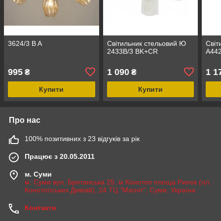
3624/3 B A
Світильник стельовий Ю
Світ
2433B/3 BK+CR
A44
995
1 090
1 1
₴
₴
Купити
Купити
Про нас
100% позитивних з 23 відгуків за рік
Працює з 20.05.2011
м. Суми
м. Суми вул. Британська 25, м Конотоп площа Ринок (пл.
Конотопських Дивізій), 24 ТЦ "Магніт", Суми, Україна
Контакти