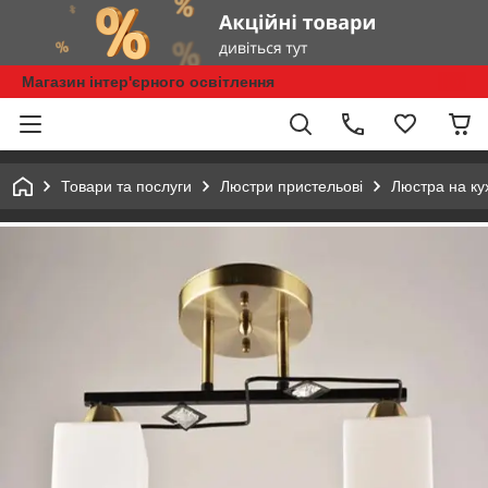
Магазин інтер'єрного освітлення
Товари та послуги
Люстри пристельові
Люстра на ку