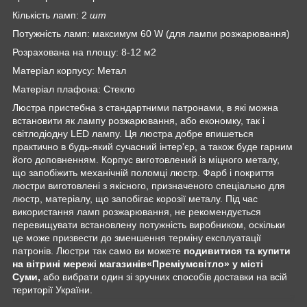
Кількість ламп: 2
шт
Потужність ламп: максимум 60 W (для лампи розжарювання)
Розрахована на площу: 8-12 м2
Матеріал корпусу: Метал
Матеріал плафона: Стекло
Люстра пристебна з стандартними патронами, в які можна
встановити як лампу розжарювання, або економку, так і
світлодіодну LED лампу. Ця люстра добре впишеться
практично в будь-який сучасний інтер'єр, а також буде гарним
його доповненням. Корпус виготовлений із міцного металу,
що запобіжить механічній поломці люстр. Фарб і покриття
люстри виготовлені з якісного, призначеного спеціально для
люстр, матеріалу, що запобігає корозії металу. Під час
використання ламп розжарювання, не рекомендується
перевищувати встановлену потужність виробником, оскільки
це може призвести до зменшення терміну експлуатації
патронів. Люстри так само ви можете
подивитися та купити
на вітрині мережі магазинів
«Преміумсвітло» у місті
Суми,
або вибрати один зі зручних способів доставки на всій
території України.