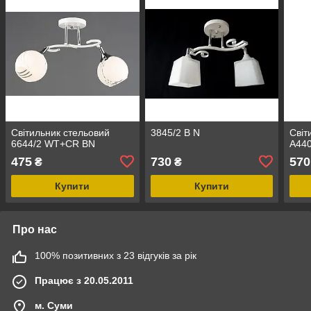
Світильник стельовий
3845/2 B N
Світ
6644/2 WT+CR BN
A44
475
730
570
₴
₴
Купити
Купити
Про нас
100% позитивних з 23 відгуків за рік
Працює з 20.05.2011
м. Суми