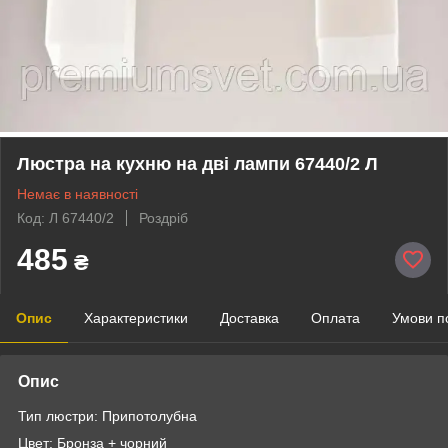
Люстра на кухню на дві лампи 67440/2 Л
Немає в наявності
Код: Л 67440/2
Роздріб
485
₴
Опис
Характеристики
Доставка
Оплата
Умови п
Опис
Тип люстри: Припотолубна
Цвет: Бронза + чорний