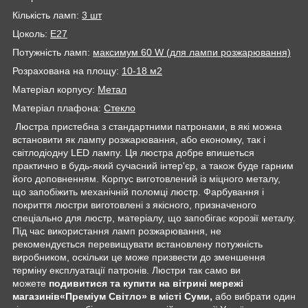
Кількість ламп:
3
шт
Цоколь:
E27
Потужність ламп:
максимум 60 W (для лампи розжарювання)
Розрахована на площу:
10-18 м2
Матеріал корпусу:
Метал
Матеріал плафона:
Стекло
Люстра пристебна з стандартними патронами, в які можна
встановити як лампу розжарювання, або економку, так і
світлодіодну LED лампу. Ця люстра добре впишеться
практично в будь-який сучасний інтер'єр, а також буде гарним
його доповненням. Корпус виготовлений із міцного металу,
що запобіжить механічній поломці люстр. Фарбування і
покриття люстри виготовлені з якісного, призначеного
спеціально для люстр, матеріалу, що запобігає корозії металу.
Під час використання ламп розжарювання, не
рекомендується перевищувати встановлену потужність
виробником, оскільки це може призвести до зменшення
терміну експлуатації патронів. Люстри так само ви
можете
подивитися та купити на вітрині мережі
магазинів
«Преміум Світло» в місті Суми,
або вибрати один