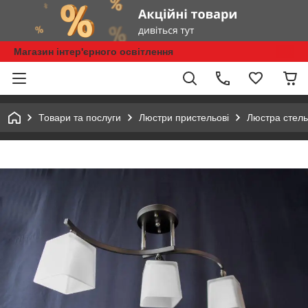
Магазин інтер'єрного освітлення
Товари та послуги
Люстри пристельові
Люстра стель