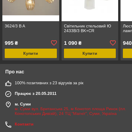
3624/3 B A
Світильник стельовий Ю
Люст
2433B/3 BK+CR
лам
995
1 090
940
₴
₴
Купити
Купити
Про нас
100% позитивних з 23 відгуків за рік
Працює з 20.05.2011
м. Суми
м. Суми вул. Британська 25, м Конотоп площа Ринок (пл.
Конотопських Дивізій), 24 ТЦ "Магніт", Суми, Україна
Контакти