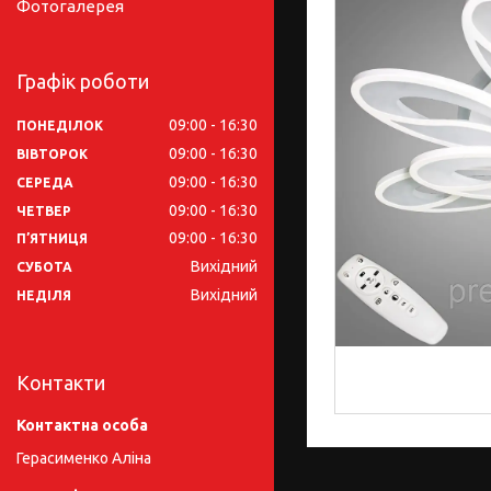
Фотогалерея
Графік роботи
09:00
16:30
ПОНЕДІЛОК
09:00
16:30
ВІВТОРОК
09:00
16:30
СЕРЕДА
09:00
16:30
ЧЕТВЕР
09:00
16:30
ПʼЯТНИЦЯ
Вихідний
СУБОТА
Вихідний
НЕДІЛЯ
Контакти
Герасименко Аліна