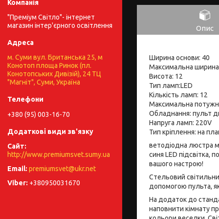
"Преміум Світло"- інтернет
магазин інтер'єрного освітлення
Опис
м. Суми вул. Британська 25, м
Ширина основи: 40
Конотоп площа Ринок (пл.
Максимальна ширина:
Конотопських Дивізій), 24 ТЦ
Висота: 12
"Магніт", Суми, Україна
Тип ламп:LED
Кількість ламп: 12
Максимальна потужн
Обладнання: пульт ди
+380 (95) 003-16-70
Напруга ламп: 220V
Тип кріплення: на пла
ветодіодна люстра ма
синя LED підсвітка, 
http://www.premiumsvet.sumy.ua
вашого настрою!
premiumsvet@ukr.net
Стельовий світильни
+380950031670
допомогою пульта, як
На додаток до станд
наповнити кімнату п
кольори веселки. Сві