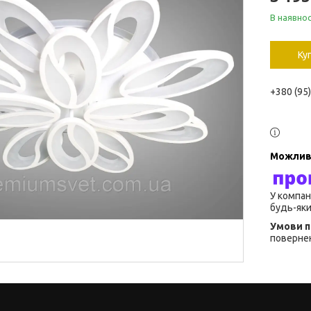
В наявнос
Ку
+380 (95
У компан
будь-яки
повернен