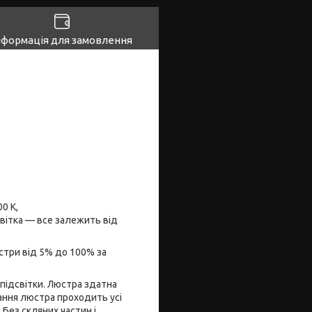
нформація для замовлення
0 К,
світка — все залежить від
стри від 5% до 100% за
підсвітки. Люстра здатна
ання люстра проходить усі
 Без скляних частин і