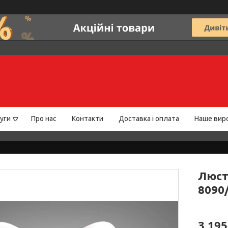
уги
Про нас
Контакти
Доставка і оплата
Наше вир
Люст
8090
3 195