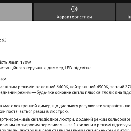
Характеристики
І
 65
ість ламп: 170W
станційного керування, диммер, LED-підсвітка
нку
є кілька режимів: холодний 6400К, нейтральний 4500К, теплий 270
поєднаний режим — будь-яке основне світло плюс світлодіодна під
к має електронний димер, що дає змогу регулювати яскравість лю
ий постачається разом із люстрою.
артних режимів світлодіодної люстри, доданий режим кольорової 
риємним кольоровим переливом — за 2 хвилини в режимі підсвічув
тлодіодні люстри цієї серії стали ідеальним світильником у дитячу.