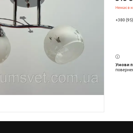
Немає в н
+380 (95
повернен