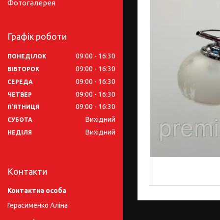
Фотогалерея
Графік роботи
09:00
16:30
ПОНЕДІЛОК
09:00
16:30
ВІВТОРОК
09:00
16:30
СЕРЕДА
09:00
16:30
ЧЕТВЕР
09:00
16:30
ПʼЯТНИЦЯ
Вихідний
СУБОТА
Вихідний
НЕДІЛЯ
Контакти
Герасименко Аліна