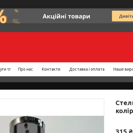
уги
Про нас
Контакти
Доставка і оплата
Наше вир
Стел
колі
315 ₴