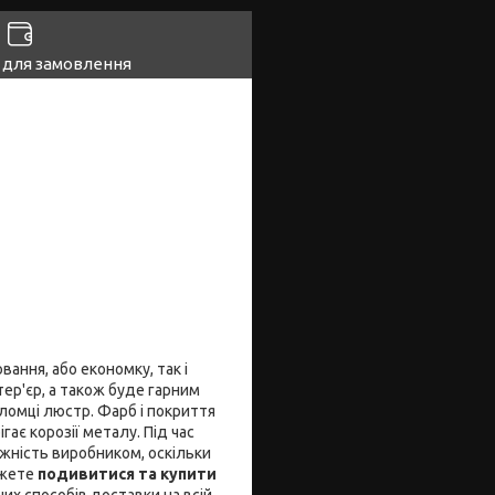
 для замовлення
ання, або економку, так і
ер'єр, а також буде гарним
ломці люстр. Фарб і покриття
ає корозії металу. Під час
ність виробником, оскільки
ожете
подивитися та купити
них способів доставки на всій