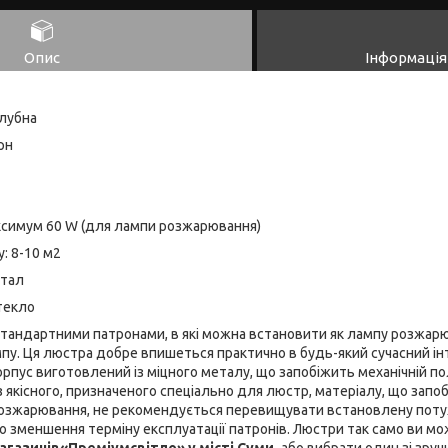
Опис
Інформація
лубна
рн
ксимум 60 W (для лампи розжарювання)
: 8-10 м2
етал
Стекло
тандартними патронами, в які можна встановити як лампу розжарюв
пу. Ця люстра добре впишеться практично в будь-який сучасний інт
рпус виготовлений із міцного металу, що запобіжить механічній по
якісного, призначеного спеціально для люстр, матеріалу, що запобіг
озжарювання, не рекомендується перевищувати встановлену потуж
о зменшення терміну експлуатації патронів. Люстри так само ви м
агазинів
«Преміумсвітло» у місті Суми,
або вибрати один зі зруч