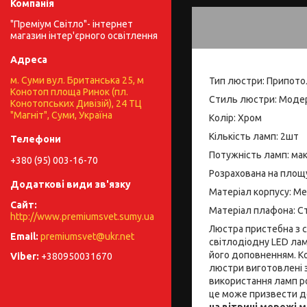
"Преміум Світло"- інтернет
магазин інтер'єрного освітлення
м. Суми вул. Британська 25, м
Тип люстри: Припото
Конотоп площа Ринок (пл.
Стиль люстри: Моде
Конотопських Дивізій), 24 ТЦ
"Магніт", Суми, Україна
Колір: Хром
Кількість ламп: 2шт
Потужність ламп: ма
+380 (95) 003-16-70
Розрахована на площу
Матеріал корпусу: М
Матеріал плафона: 
http://www.premiumsvet.sumy.ua
Люстра пристебна з с
premiumsvet@ukr.net
світлодіодну LED лам
його доповненням. Ко
+380950031670
люстри виготовлені з 
використання ламп р
це може призвести д
на вітрині мережі м