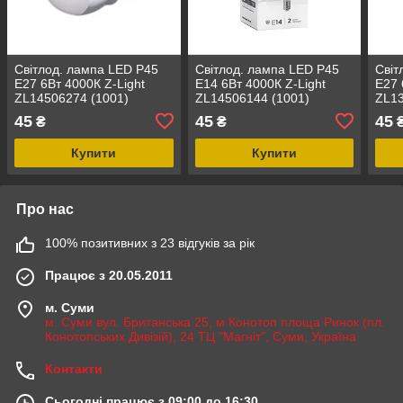
Світлод. лампа LED Р45
Світлод. лампа LED Р45
Світ
E27 6Вт 4000К Z-Light
E14 6Вт 4000К Z-Light
E27 
ZL14506274 (1001)
ZL14506144 (1001)
ZL13
45
45
45
₴
₴
Купити
Купити
Про нас
100% позитивних з 23 відгуків за рік
Працює з 20.05.2011
м. Суми
м. Суми вул. Британська 25, м Конотоп площа Ринок (пл.
Конотопських Дивізій), 24 ТЦ "Магніт", Суми, Україна
Контакти
Сьогодні працює з 09:00 до 16:30