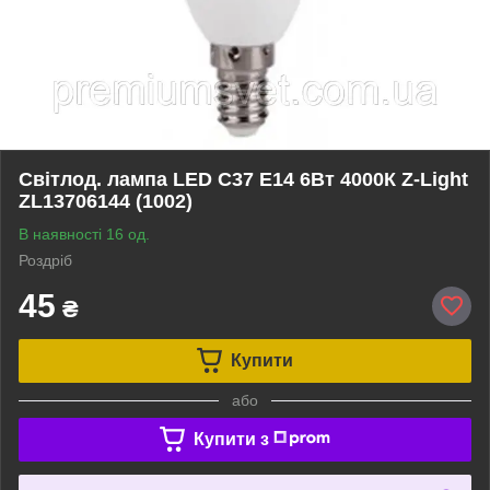
Світлод. лампа LED C37 E14 6Вт 4000К Z-Light
ZL13706144 (1002)
В наявності 16 од.
Роздріб
45
₴
Купити
або
Купити з