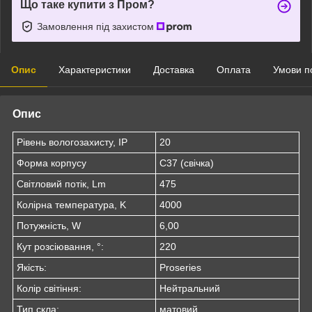
Що таке купити з Пром?
Замовлення під захистом
Опис
Характеристики
Доставка
Оплата
Умови п
Опис
Рівень вологозахисту, IP
20
Форма корпусу
C37 (свічка)
Світловий потік, Lm
475
Колірна температура, K
4000
Потужність, W
6,00
Кут розсіювання, °:
220
Якість:
Proseries
Колір світіння:
Нейтральний
Тип скла:
матовий