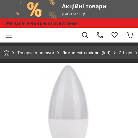
Магазин інтер'єрного освітлення
Товари та послуги
Лампи світлодіодні (led)
Z-Light