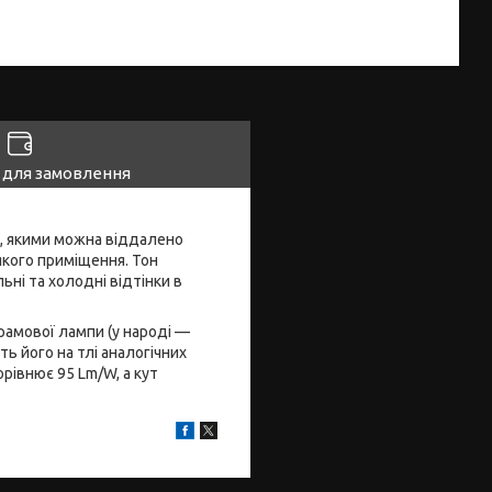
 для замовлення
в, якими можна віддалено
якого приміщення. Тон
ьні та холодні відтінки в
рамової лампи (у народі —
ь його на тлі аналогічних
рівнює 95 Lm/W, а кут