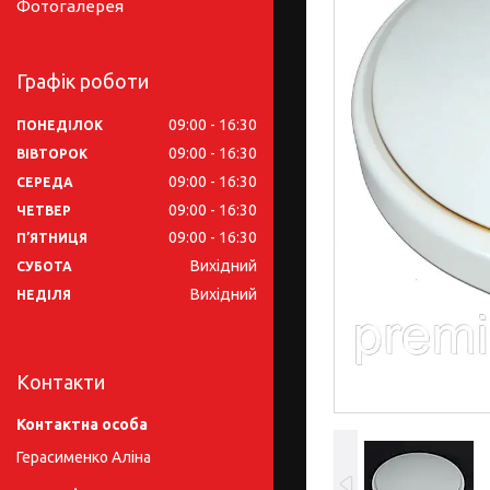
Фотогалерея
Графік роботи
09:00
16:30
ПОНЕДІЛОК
09:00
16:30
ВІВТОРОК
09:00
16:30
СЕРЕДА
09:00
16:30
ЧЕТВЕР
09:00
16:30
ПʼЯТНИЦЯ
Вихідний
СУБОТА
Вихідний
НЕДІЛЯ
Контакти
Герасименко Аліна