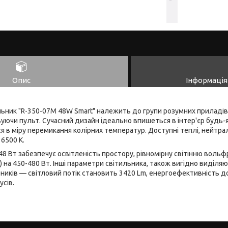
Опис
Інформація
льник "R-350-07M 48W Smart" належить до групи розумних приладі
уючи пульт. Сучасний дизайн ідеально впишеться в інтер'єр будь-
я в міру перемикання колірних температур. Доступні теплі, нейтрал
 6500 К.
8 Вт забезпечує освітленість простору, рівномірну світінню вольф
на 450-480 Вт. Інші параметри світильника, також вигідно виділяют
ників — світловий потік становить 3420 Lm, енергоефективність до
усів.