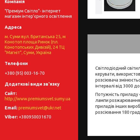
"Преміум Світло"- інтернет
магазин інтер'єрного освітлення
м. Суми вул. Британська 25, м
Конотоп площа Ринок (пл.
Конотопських Дивізій), 24 ТЦ
"Магніт", Суми, Україна
Світлодіодний світи
+380 (95) 003-16-70
керувати, використов
розсіювача змінюєтьс
інтервалі від 3000 до
Потужність приладу 4
http://www.premiumsvet.sumy.ua
лампи розжарювання) 
приладів інших вироб
premiumsvet@ukr.net
розсіювання 180 град
+380950031670