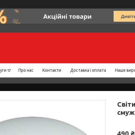
уги
Про нас
Контакти
Доставка і оплата
Наше вир
Світ
смуж
490 ₴