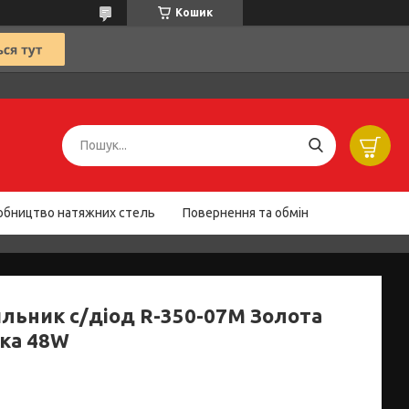
Кошик
обництво натяжних стель
Повернення та обмін
ильник с/діод R-350-07M Золота
ка 48W