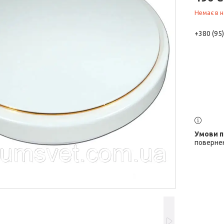
Немає в н
+380 (95
повернен