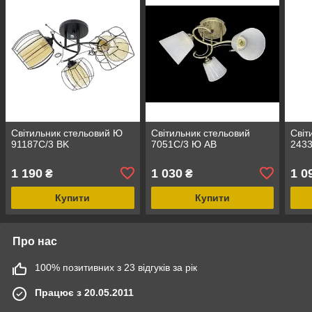
Світильник стельовий Ю
Світильник стельовий
Світ
91187C/3 BK
7051C/3 Ю AB
243
1 190
1 030
1 0
₴
₴
Купити
Купити
Про нас
100% позитивних з 23 відгуків за рік
Працює з 20.05.2011