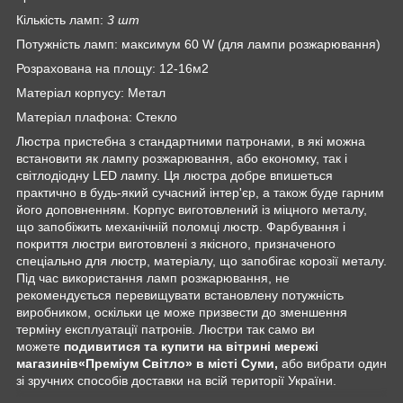
Кількість ламп:
3
шт
Потужність ламп: максимум 60 W (для лампи розжарювання)
Розрахована на площу: 12-16м2
Матеріал корпусу: Метал
Матеріал плафона: Стекло
Люстра пристебна з стандартними патронами, в які можна
встановити як лампу розжарювання, або економку, так і
світлодіодну LED лампу. Ця люстра добре впишеться
практично в будь-який сучасний інтер'єр, а також буде гарним
його доповненням. Корпус виготовлений із міцного металу,
що запобіжить механічній поломці люстр. Фарбування і
покриття люстри виготовлені з якісного, призначеного
спеціально для люстр, матеріалу, що запобігає корозії металу.
Під час використання ламп розжарювання, не
рекомендується перевищувати встановлену потужність
виробником, оскільки це може призвести до зменшення
терміну експлуатації патронів. Люстри так само ви
можете
подивитися та купити на вітрині мережі
магазинів
«Преміум Світло» в місті Суми,
або вибрати один
зі зручних способів доставки на всій території України.