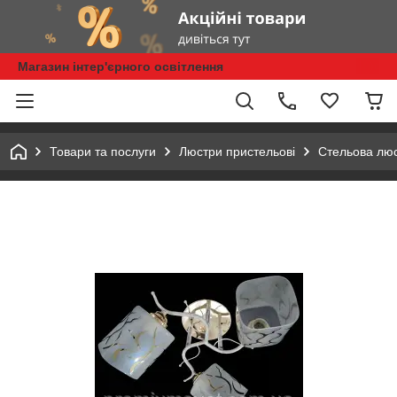
Магазин інтер'єрного освітлення
Товари та послуги
Люстри пристельові
Стельова люс