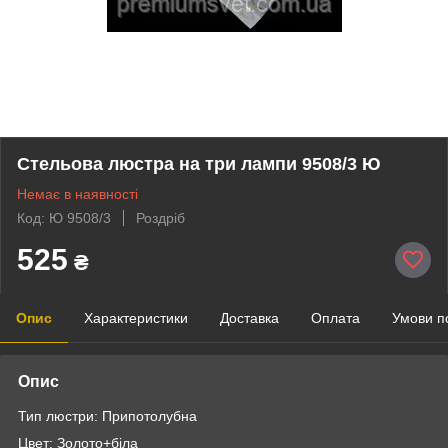
Стельова люстра на три лампи 9508/3 Ю
Немає в наявності
Код: Ю 9508/3
Роздріб
525
₴
Опис
Характеристики
Доставка
Оплата
Умови п
Опис
Тип люстри: Припотолубна
Цвет: Золото+біла