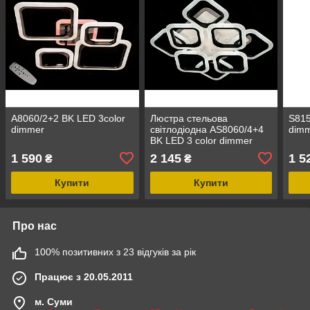
A8060/2+2 BK LED 3color
Люстра стельова
S815
dimmer
світлодіодна AS8060/4+4
dim
BK LED 3 color dimmer
1 590
2 145
1 5
₴
₴
Купити
Купити
Про нас
100% позитивних з 23 відгуків за рік
Працює з 20.05.2011
м. Суми