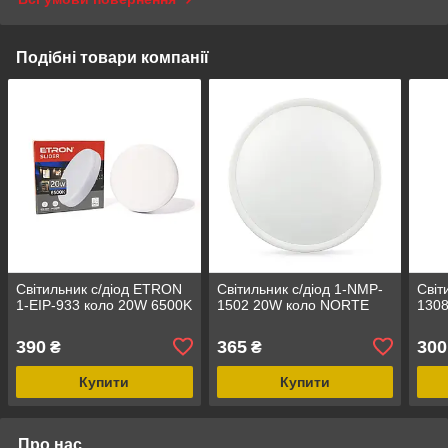
Подібні товари компанії
Світильник с/діод ETRON
Світильник с/діод 1-NMP-
Світ
1-EIP-933 коло 20W 6500K
1502 20W коло NORTE
130
390
365
300
₴
₴
Купити
Купити
Про нас