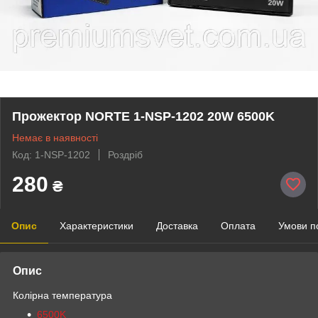
Прожектор NORTE 1-NSP-1202 20W 6500K
Немає в наявності
Код: 1-NSP-1202
Роздріб
280
₴
Опис
Характеристики
Доставка
Оплата
Умови п
Опис
Колірна температура
6500K